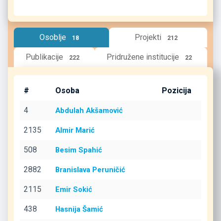
Osoblje
Projekti
18
212
Publikacije
Pridružene institucije
222
22
#
Osoba
Pozicija
4
Abdulah Akšamović
2135
Almir Marić
508
Besim Spahić
2882
Branislava Peruničić
2115
Emir Sokić
438
Hasnija Šamić