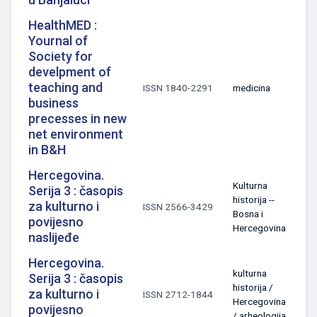
HealthMED :
Yournal of
Society for
develpment of
teaching and
ISSN 1840-2291
medicina
business
precesses in new
net environment
in B&H
Hercegovina.
Kulturna
Serija 3 : časopis
historija --
za kulturno i
ISSN 2566-3429
Bosna i
povijesno
Hercegovina
naslijeđe
Hercegovina.
kulturna
Serija 3 : časopis
historija /
za kulturno i
ISSN 2712-1844
Hercegovina
povijesno
/ arheologija