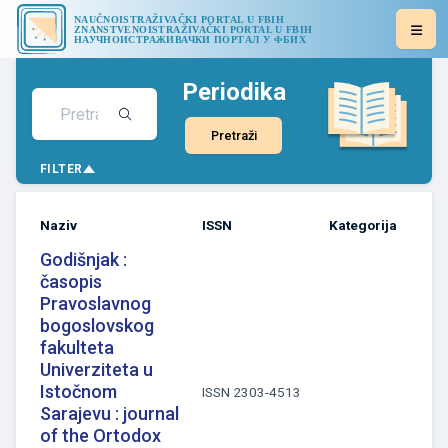
NAUČNOISTRAŽIVAČKI PORTAL U FBIH
ZNANSTVENOISTRAŽIVAČKI PORTAL U FBIH
НАУЧНОИСТРАЖИВАЧКИ ПОРТАЛ У ФБИХ
Periodika
Pretraži
FILTER
Naziv
ISSN
Kategorija
Godišnjak :
časopis
Pravoslavnog
bogoslovskog
fakulteta
Univerziteta u
Istočnom
ISSN 2303-4513
Sarajevu : journal
of the Ortodox