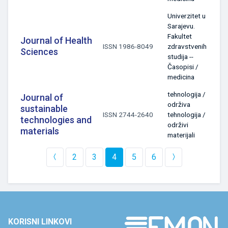
Univerzitet u
Sarajevu.
Fakultet
Journal of Health
ISSN 1986-8049
zdravstvenih
Sciences
studija --
Časopisi /
medicina
tehnologija /
Journal of
održiva
sustainable
ISSN 2744-2640
tehnologija /
technologies and
održivi
materials
materijali
2
3
4
5
6
KORISNI LINKOVI