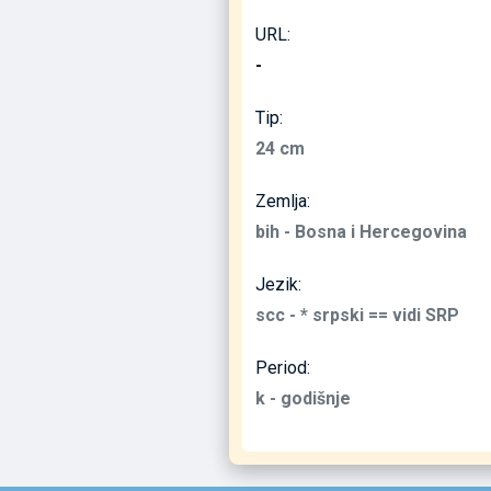
URL:
-
Tip:
24 cm
Zemlja:
bih - Bosna i Hercegovina
Jezik:
scc - * srpski == vidi SRP
Period:
k - godišnje