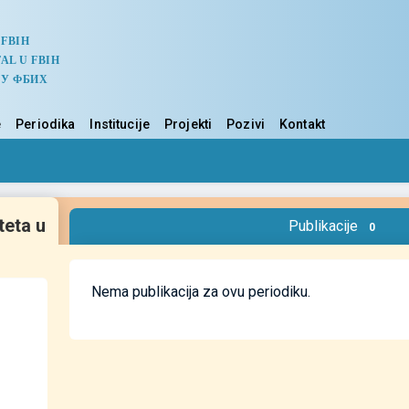
 FBIH
AL U FBIH
 У ФБИХ
e
Periodika
Institucije
Projekti
Pozivi
Kontakt
teta u
Publikacije
0
Nema publikacija za ovu periodiku.