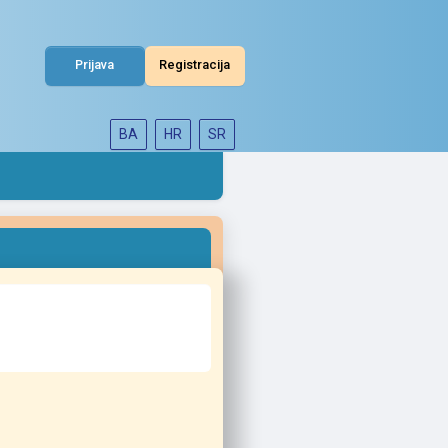
Prijava
Registracija
BA
HR
SR