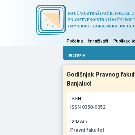
NAUČNOISTRAŽIVAČKI PORTAL U
ZNANSTVENOISTRAŽIVAČKI PORT
НАУЧНОИСТРАЖИВАЧКИ ПОРТАЛ
Početna
Istraživači
Publikacij
FILTER
Godišnjak Pravnog fakul
Banjaluci
ISSN:
ISSN 0350-9052
Izdavač:
Pravni fakultet