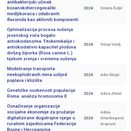
antibakterijski učinak
bosanskohercegovački
2024
Violeta Šoljić
medljikovaca i odabranih
flavonida kao aktivnih komponenti
Optimalizacija procesa sušenja
jesenskog voća bogato
antioksidansima: Fitokemikalije i
2024
Višnja Vasilj
antioksidativni kapacitet plodova
divljeg šipurka (Rosa canine L.)
tijekom zrenja i vremena sušenja
Modeliranje transporta
neeksplodiranih mina uslijed
2024
Adis Skejić
poplava i klizišta
Genetičke osobenosti populacije
2024
Adisa Ahmić
Roma: analiza hromosoma X
Osnaživanje organizacije
socijalne ekonomije za pružanje
Adisa
digitalizirane dugotrajne njege u
2024
Omerbegović
ruralnim zajednicama Federacije
Arapović
Bosne i Hercegovine