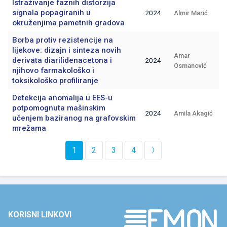
Istraživanje faznih distorzija
signala popagiranih u
2024
Almir Marić
okruženjima pametnih gradova
Borba protiv rezistencije na
lijekove: dizajn i sinteza novih
Amar
derivata diarilidenacetona i
2024
Osmanović
njihovo farmakološko i
toksikološko profiliranje
Detekcija anomalija u EES-u
potpomognuta mašinskim
2024
Amila Akagić
učenjem baziranog na grafovskim
mrežama
1
2
3
4
KORISNI LINKOVI