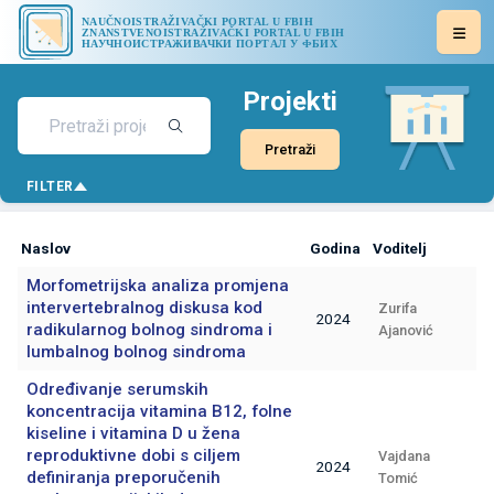
NAUČNOISTRAŽIVAČKI PORTAL U FBIH
ZNANSTVENOISTRAŽIVAČKI PORTAL U FBIH
НАУЧНОИСТРАЖИВАЧКИ ПОРТАЛ У ФБИХ
Projekti
Pretraži
FILTER
Naslov
Godina
Voditelj
Morfometrijska analiza promjena
intervertebralnog diskusa kod
Zurifa
2024
radikularnog bolnog sindroma i
Ajanović
lumbalnog bolnog sindroma
Određivanje serumskih
koncentracija vitamina B12, folne
kiseline i vitamina D u žena
reproduktivne dobi s ciljem
Vajdana
2024
definiranja preporučenih
Tomić