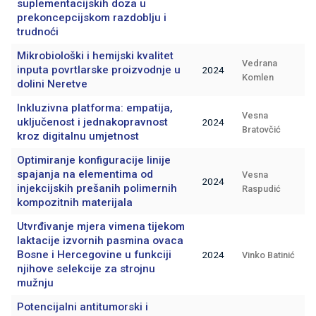
suplementacijskih doza u
prekoncepcijskom razdoblju i
trudnoći
Mikrobiološki i hemijski kvalitet
Vedrana
inputa povrtlarske proizvodnje u
2024
Komlen
dolini Neretve
Inkluzivna platforma: empatija,
Vesna
uključenost i jednakopravnost
2024
Bratovčić
kroz digitalnu umjetnost
Optimiranje konfiguracije linije
spajanja na elementima od
Vesna
2024
injekcijskih prešanih polimernih
Raspudić
kompozitnih materijala
Utvrđivanje mjera vimena tijekom
laktacije izvornih pasmina ovaca
Bosne i Hercegovine u funkciji
2024
Vinko Batinić
njihove selekcije za strojnu
mužnju
Potencijalni antitumorski i