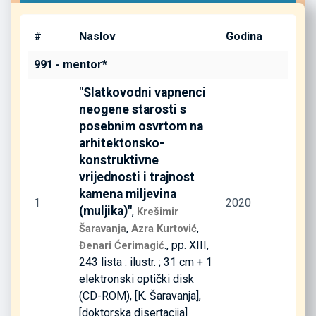
#
Naslov
Godina
991 - mentor*
"Slatkovodni vapnenci
neogene starosti s
posebnim osvrtom na
arhitektonsko-
konstruktivne
vrijednosti i trajnost
kamena miljevina
1
2020
(muljika)"
,
Krešimir
,
,
Šaravanja
Azra Kurtović
., pp. XIII,
Đenari Ćerimagić
243 lista : ilustr. ; 31 cm + 1
elektronski optički disk
(CD-ROM), [K. Šaravanja],
[doktorska disertacija]