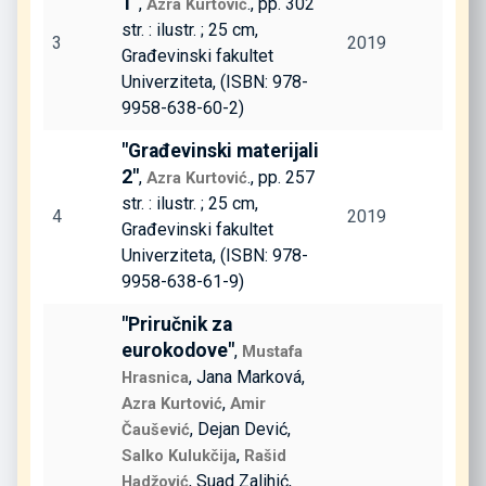
1"
,
., pp. 302
Azra Kurtović
str. : ilustr. ; 25 cm,
3
2019
Građevinski fakultet
Univerziteta, (ISBN: 978-
9958-638-60-2)
"Građevinski materijali
2"
,
., pp. 257
Azra Kurtović
str. : ilustr. ; 25 cm,
4
2019
Građevinski fakultet
Univerziteta, (ISBN: 978-
9958-638-61-9)
"Priručnik za
eurokodove"
,
Mustafa
, Jana Marková,
Hrasnica
,
Azra Kurtović
Amir
, Dejan Dević,
Čaušević
,
Salko Kulukčija
Rašid
, Suad Zalihić,
Hadžović