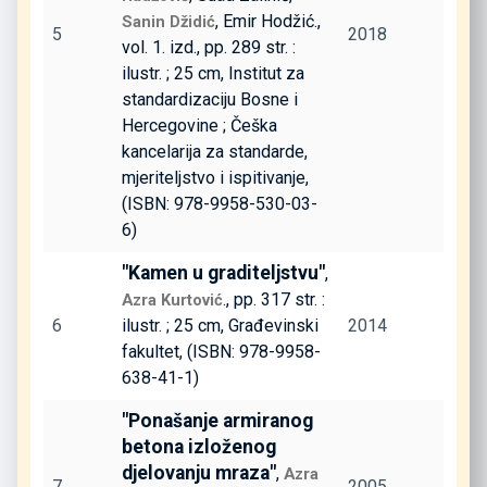
, Emir Hodžić.,
Sanin Džidić
5
2018
vol. 1. izd., pp. 289 str. :
ilustr. ; 25 cm, Institut za
standardizaciju Bosne i
Hercegovine ; Češka
kancelarija za standarde,
mjeriteljstvo i ispitivanje,
(ISBN: 978-9958-530-03-
6)
"Kamen u graditeljstvu"
,
., pp. 317 str. :
Azra Kurtović
6
ilustr. ; 25 cm, Građevinski
2014
fakultet, (ISBN: 978-9958-
638-41-1)
"Ponašanje armiranog
betona izloženog
djelovanju mraza"
,
Azra
7
2005