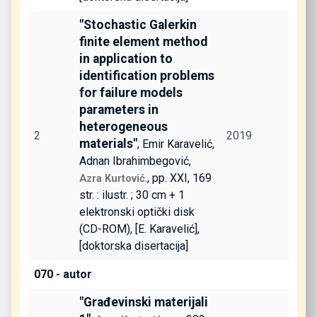
"Stochastic Galerkin
finite element method
in application to
identification problems
for failure models
parameters in
heterogeneous
2
2019
materials"
, Emir Karavelić,
Adnan Ibrahimbegović,
., pp. XXI, 169
Azra Kurtović
str. : ilustr. ; 30 cm + 1
elektronski optički disk
(CD-ROM), [E. Karavelić],
[doktorska disertacija]
070 - autor
"Građevinski materijali