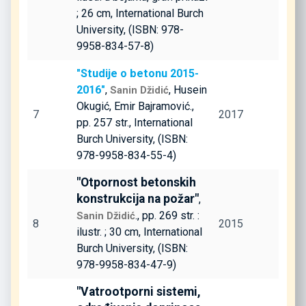
; 26 cm, International Burch
University, (ISBN: 978-
9958-834-57-8)
"Studije o betonu 2015-
2016"
,
, Husein
Sanin Džidić
Okugić, Emir Bajramović.,
7
2017
pp. 257 str., International
Burch University, (ISBN:
978-9958-834-55-4)
"Otpornost betonskih
konstrukcija na požar"
,
., pp. 269 str. :
Sanin Džidić
8
2015
ilustr. ; 30 cm, International
Burch University, (ISBN:
978-9958-834-47-9)
"Vatrootporni sistemi,