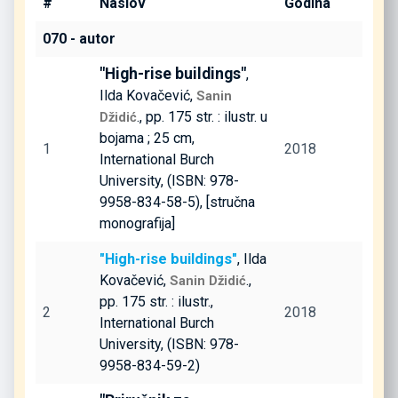
#
Naslov
Godina
070 - autor
"High-rise buildings"
,
Ilda Kovačević,
Sanin
., pp. 175 str. : ilustr. u
Džidić
bojama ; 25 cm,
1
2018
International Burch
University, (ISBN: 978-
9958-834-58-5), [stručna
monografija]
"High-rise buildings"
, Ilda
Kovačević,
.,
Sanin Džidić
pp. 175 str. : ilustr.,
2
2018
International Burch
University, (ISBN: 978-
9958-834-59-2)