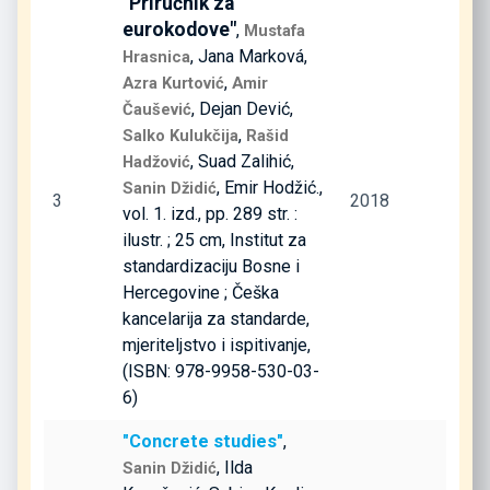
"Priručnik za
eurokodove"
,
Mustafa
, Jana Marková,
Hrasnica
,
Azra Kurtović
Amir
, Dejan Dević,
Čaušević
,
Salko Kulukčija
Rašid
, Suad Zalihić,
Hadžović
, Emir Hodžić.,
Sanin Džidić
3
2018
vol. 1. izd., pp. 289 str. :
ilustr. ; 25 cm, Institut za
standardizaciju Bosne i
Hercegovine ; Češka
kancelarija za standarde,
mjeriteljstvo i ispitivanje,
(ISBN: 978-9958-530-03-
6)
"Concrete studies"
,
, Ilda
Sanin Džidić