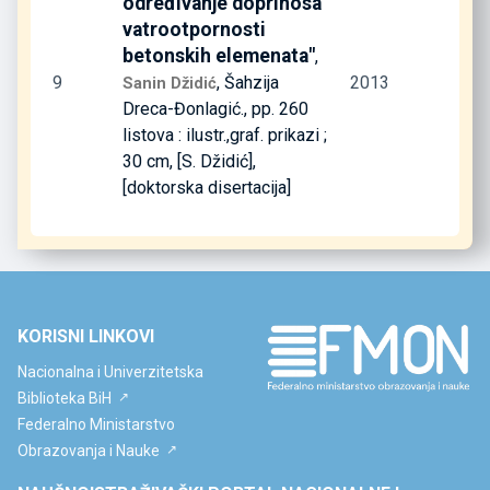
određivanje doprinosa
vatrootpornosti
betonskih elemenata"
,
9
, Šahzija
2013
Sanin Džidić
Dreca-Đonlagić., pp. 260
listova : ilustr.,graf. prikazi ;
30 cm, [S. Džidić],
[doktorska disertacija]
KORISNI LINKOVI
Nacionalna i Univerzitetska
Biblioteka BiH
Federalno Ministarstvo
Obrazovanja i Nauke