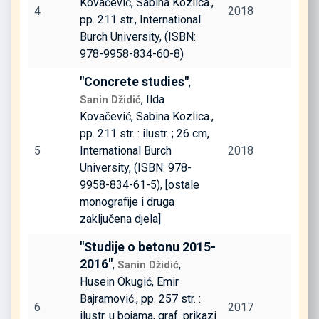
Kovačević, Sabina Kozlica.,
4
2018
pp. 211 str., International
Burch University, (ISBN:
978-9958-834-60-8)
"Concrete studies"
,
, Ilda
Sanin Džidić
Kovačević, Sabina Kozlica.,
pp. 211 str. : ilustr. ; 26 cm,
5
International Burch
2018
University, (ISBN: 978-
9958-834-61-5), [ostale
monografije i druga
zaključena djela]
"Studije o betonu 2015-
2016"
,
,
Sanin Džidić
Husein Okugić, Emir
Bajramović., pp. 257 str. :
6
2017
ilustr. u bojama, graf. prikazi