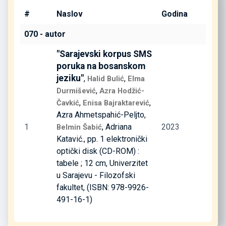
#
Naslov
Godina
070 - autor
"Sarajevski korpus SMS
poruka na bosanskom
jeziku"
,
,
Halid Bulić
Elma
,
Durmišević
Azra Hodžić-
,
,
Čavkić
Enisa Bajraktarević
Azra Ahmetspahić-Peljto,
1
, Adriana
2023
Belmin Šabić
Katavić., pp. 1 elektronički
optički disk (CD-ROM) :
tabele ; 12 cm, Univerzitet
u Sarajevu - Filozofski
fakultet, (ISBN: 978-9926-
491-16-1)