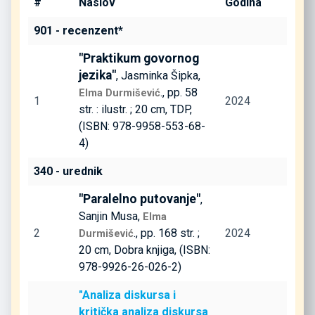
#
Naslov
Godina
901 - recenzent*
"Praktikum govornog
jezika"
, Jasminka Šipka,
., pp. 58
Elma Durmišević
1
2024
str. : ilustr. ; 20 cm, TDP,
(ISBN: 978-9958-553-68-
4)
340 - urednik
"Paralelno putovanje"
,
Sanjin Musa,
Elma
2
., pp. 168 str. ;
2024
Durmišević
20 cm, Dobra knjiga, (ISBN:
978-9926-26-026-2)
"Analiza diskursa i
kritička analiza diskursa