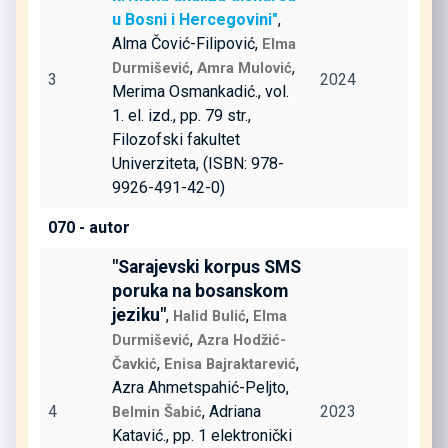
u Bosni i Hercegovini"
,
Alma Čović-Filipović,
Elma
,
,
Durmišević
Amra Mulović
3
2024
Merima Osmankadić., vol.
1. el. izd., pp. 79 str.,
Filozofski fakultet
Univerziteta, (ISBN: 978-
9926-491-42-0)
070 - autor
"Sarajevski korpus SMS
poruka na bosanskom
jeziku"
,
,
Halid Bulić
Elma
,
Durmišević
Azra Hodžić-
,
,
Čavkić
Enisa Bajraktarević
Azra Ahmetspahić-Peljto,
4
, Adriana
2023
Belmin Šabić
Katavić., pp. 1 elektronički