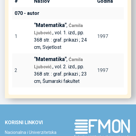
#
Naslov
Godina
070 - autor
"Matematika"
,
Ćamila
., vol. 1. izd., pp.
Ljubović
1
1997
368 str. : graf. prikazi ; 24
cm, Svjetlost
"Matematika"
,
Ćamila
., vol. 2. izd., pp.
Ljubović
2
1997
368 str. : graf. prikazi ; 23
cm, Šumarski fakultet
KORISNI LINKOVI
Nacionalna i Univerzitetska