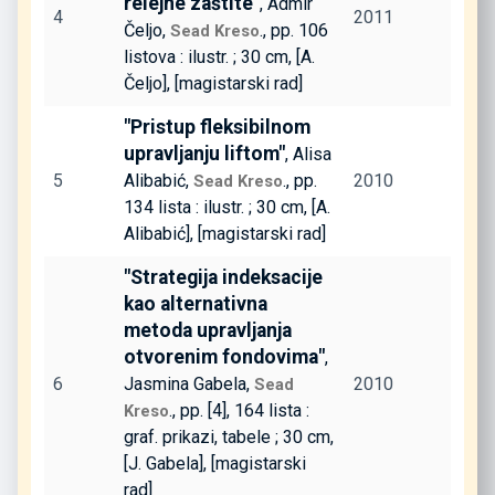
relejne zaštite"
, Admir
4
2011
Čeljo,
., pp. 106
Sead Kreso
listova : ilustr. ; 30 cm, [A.
Čeljo], [magistarski rad]
"Pristup fleksibilnom
upravljanju liftom"
, Alisa
5
Alibabić,
., pp.
2010
Sead Kreso
134 lista : ilustr. ; 30 cm, [A.
Alibabić], [magistarski rad]
"Strategija indeksacije
kao alternativna
metoda upravljanja
otvorenim fondovima"
,
6
Jasmina Gabela,
2010
Sead
., pp. [4], 164 lista :
Kreso
graf. prikazi, tabele ; 30 cm,
[J. Gabela], [magistarski
rad]