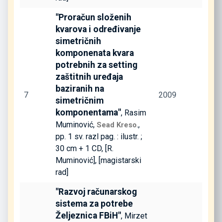
"Proračun složenih
kvarova i određivanje
simetričnih
komponenata kvara
potrebnih za setting
zaštitnih uređaja
baziranih na
7
2009
simetričnim
komponentama"
, Rasim
Muminović,
.,
Sead Kreso
pp. 1 sv. razl pag. : ilustr. ;
30 cm + 1 CD, [R.
Muminović], [magistarski
rad]
"Razvoj računarskog
sistema za potrebe
Željeznica FBiH"
, Mirzet