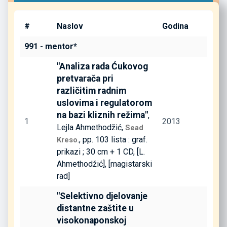
#
Naslov
Godina
991 - mentor*
"Analiza rada Ćukovog
pretvarača pri
različitim radnim
uslovima i regulatorom
na bazi kliznih režima"
,
1
2013
Lejla Ahmethodžić,
Sead
., pp. 103 lista : graf.
Kreso
prikazi ; 30 cm + 1 CD, [L.
Ahmethodžić], [magistarski
rad]
"Selektivno djelovanje
distantne zaštite u
visokonaponskoj