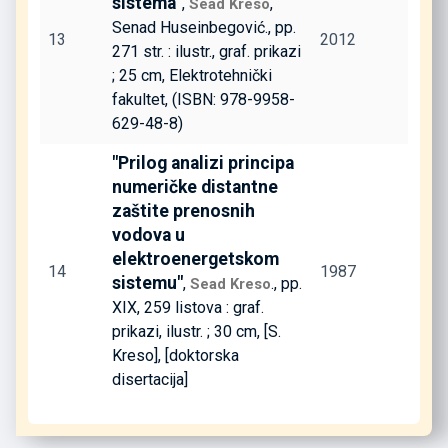
sistema"
,
,
Sead Kreso
Senad Huseinbegović., pp.
13
2012
271 str. : ilustr., graf. prikazi
; 25 cm, Elektrotehnički
fakultet, (ISBN: 978-9958-
629-48-8)
"Prilog analizi principa
numeričke distantne
zaštite prenosnih
vodova u
elektroenergetskom
14
1987
sistemu"
,
., pp.
Sead Kreso
XIX, 259 listova : graf.
prikazi, ilustr. ; 30 cm, [S.
Kreso], [doktorska
disertacija]