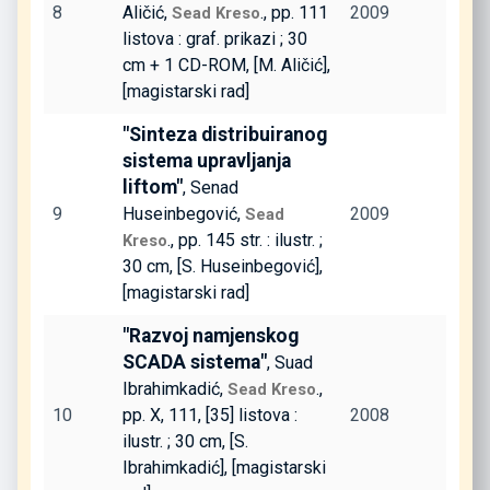
8
Aličić,
., pp. 111
2009
Sead Kreso
listova : graf. prikazi ; 30
cm + 1 CD-ROM, [M. Aličić],
[magistarski rad]
"Sinteza distribuiranog
sistema upravljanja
liftom"
, Senad
9
Huseinbegović,
2009
Sead
., pp. 145 str. : ilustr. ;
Kreso
30 cm, [S. Huseinbegović],
[magistarski rad]
"Razvoj namjenskog
SCADA sistema"
, Suad
Ibrahimkadić,
.,
Sead Kreso
10
pp. X, 111, [35] listova :
2008
ilustr. ; 30 cm, [S.
Ibrahimkadić], [magistarski