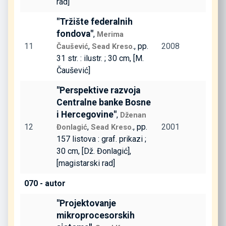
rad]
"Tržište federalnih
fondova"
,
Merima
11
,
., pp.
2008
Čaušević
Sead Kreso
31 str. : ilustr. ; 30 cm, [M.
Čaušević]
"Perspektive razvoja
Centralne banke Bosne
i Hercegovine"
,
Dženan
12
,
., pp.
2001
Đonlagić
Sead Kreso
157 listova : graf. prikazi ;
30 cm, [Dž. Đonlagić],
[magistarski rad]
070 - autor
"Projektovanje
mikroprocesorskih