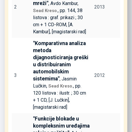
mreži"
, Avdo Kambur,
2
2013
., pp. 144, 38
Sead Kreso
listova : graf. prikazi ; 30
cm + 1 CD-ROM, [A.
Kambur], [magistarski rad]
"Komparativna analiza
metoda
dijagnosticiranja greški
u distribuiranim
automobilskim
3
2012
sistemima"
, Jasmin
Lučkin,
., pp.
Sead Kreso
120 listova : ilustr. ; 30 cm
+ 1 CD, [J. Lučkin],
[magistarski rad]
"Funkcije blokade u
kompleksnim uređajima