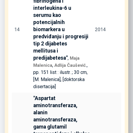
fibrinogena i
interleukina-6 u
serumu kao
potencijalnih
biomarkera u
14
2014
predviđanju i progresiji
tip 2 dijabetes
mellitusa i
predijabetesa"
,
Maja
,
.,
Malenica
Adlija Čaušević
pp. 151 list : ilustr. ; 30 cm,
[M. Malenica], [doktorska
disertacija]
"Aspartat
aminotransferaza,
alanin
aminotransferaza,
gama glutamil