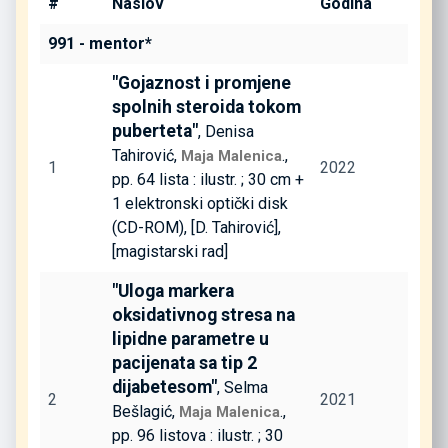
#
Naslov
Godina
991 - mentor*
"Gojaznost i promjene
spolnih steroida tokom
puberteta"
, Denisa
Tahirović,
.,
Maja Malenica
1
2022
pp. 64 lista : ilustr. ; 30 cm +
1 elektronski optički disk
(CD-ROM), [D. Tahirović],
[magistarski rad]
"Uloga markera
oksidativnog stresa na
lipidne parametre u
pacijenata sa tip 2
dijabetesom"
, Selma
2
2021
Bešlagić,
.,
Maja Malenica
pp. 96 listova : ilustr. ; 30