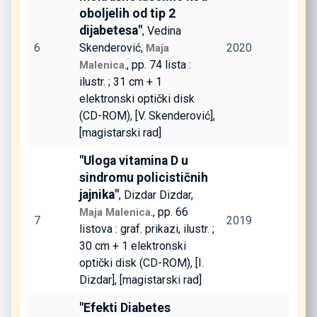
oboljelih od tip 2
dijabetesa"
, Vedina
6
Skenderović,
2020
Maja
., pp. 74 lista :
Malenica
ilustr. ; 31 cm + 1
elektronski optički disk
(CD-ROM), [V. Skenderović],
[magistarski rad]
"Uloga vitamina D u
sindromu policističnih
jajnika"
, Dizdar Dizdar,
., pp. 66
Maja Malenica
7
2019
listova : graf. prikazi, ilustr. ;
30 cm + 1 elektronski
optički disk (CD-ROM), [I.
Dizdar], [magistarski rad]
"Efekti Diabetes