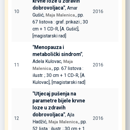
krvne loze u zdravih
dobrovoljaca"
, Amar
10
2016
Gušić,
., pp.
Maja Malenica
67 listova : graf. prikazi ; 30
cm + 1 CD-R, [A. Gušić],
[magistarski rad]
"Menopauza i
metabolički sindrom"
,
Adela Kulovac,
Maja
11
2016
., pp. 67 listova :
Malenica
ilustr. ; 30 cm + 1 CD-R, [A.
Kulovac], [magistarski rad]
"Utjecaj pušenja na
parametre bijele krvne
loze u zdravih
dobrovoljaca"
, Ajla
12
2016
Hadžić,
., pp.
Maja Malenica
52 lista : ilustr. ; 30 cm + 1