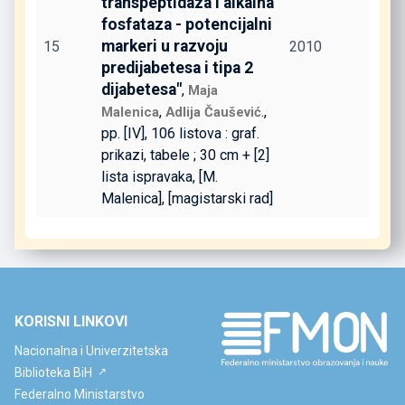
transpeptidaza i alkalna
fosfataza - potencijalni
markeri u razvoju
15
2010
predijabetesa i tipa 2
dijabetesa"
,
Maja
,
.,
Malenica
Adlija Čaušević
pp. [IV], 106 listova : graf.
prikazi, tabele ; 30 cm + [2]
lista ispravaka, [M.
Malenica], [magistarski rad]
KORISNI LINKOVI
Nacionalna i Univerzitetska
Biblioteka BiH
Federalno Ministarstvo