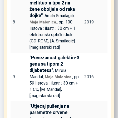
mellitus-a tipa 2 na
žene oboljele od raka
dojke"
, Amila Smailagić,
8
., pp. 100
2019
Maja Malenica
listova : ilustr. ; 30 cm + 1
elektronski optički disk
(CD-ROM), [A. Smailagić],
[magistarski rad]
"Povezanost galektin-3
gena sa tipom 2
dijabetesa"
, Mirela
9
Mandal,
., pp.
2016
Maja Malenica
59 listova : ilustr. ; 30 cm +
1 CD, [M. Mandal],
[magistarski rad]
"Utjecaj pušenja na
parametre crvene