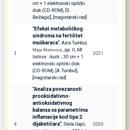
cm + 1 elektronski optički
disk (CD-ROM), [S.
Bešlagić], [magistarski rad]
"Efekat metaboličkog
sindroma na fertilitet
muškaraca"
, Azra Tumbul,
., pp. II, 68
Maja Malenica
3
2021
listova : ilustr. ; 30 cm + 1
elektronski optički disk
(CD-ROM), [A. Tumbul],
[magistarski rad]
"Analiza povezanosti
prooksidativno-
antioksidativnog
balansa sa parametrima
inflamacije kod tipa 2
dijabetičara"
4
, Stela Gajić,
2020