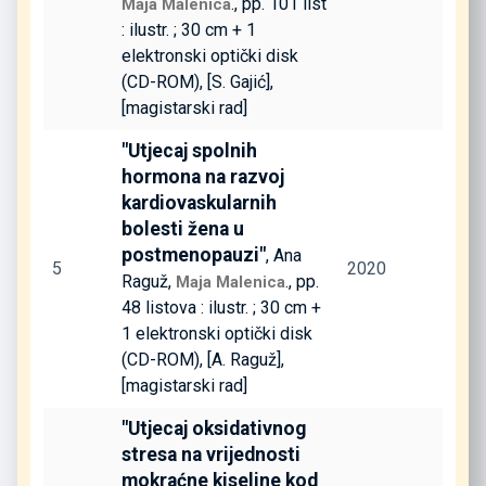
., pp. 101 list
Maja Malenica
: ilustr. ; 30 cm + 1
elektronski optički disk
(CD-ROM), [S. Gajić],
[magistarski rad]
"Utjecaj spolnih
hormona na razvoj
kardiovaskularnih
bolesti žena u
postmenopauzi"
, Ana
5
2020
Raguž,
., pp.
Maja Malenica
48 listova : ilustr. ; 30 cm +
1 elektronski optički disk
(CD-ROM), [A. Raguž],
[magistarski rad]
"Utjecaj oksidativnog
stresa na vrijednosti
mokraćne kiseline kod