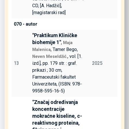
CD, [A. Hadžić],
[magistarski rad]
070 - autor
"Praktikum Kliničke
biohemije 1"
,
Maja
, Tamer Bego,
Malenica
., vol. [1.
Neven Meseldžić
13
izd.], pp. 179 str. : graf.
2025
prikazi ; 30 cm,
Farmaceutski fakultet
Univerziteta, (ISBN: 978-
9958-595-16-5)
"Značaj određivanja
koncentracije
mokraćne kiseline, c-
reaktivnog proteina,