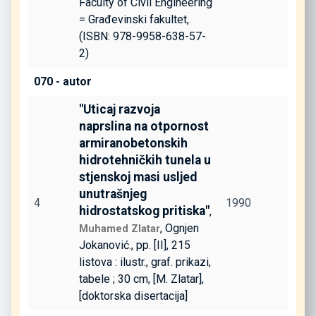
Faculty of Civil Engineering
= Građevinski fakultet,
(ISBN: 978-9958-638-57-
2)
070 - autor
"Uticaj razvoja
naprslina na otpornost
armiranobetonskih
hidrotehničkih tunela u
stjenskoj masi usljed
unutrašnjeg
4
1990
hidrostatskog pritiska"
,
, Ognjen
Muhamed Zlatar
Jokanović., pp. [II], 215
listova : ilustr., graf. prikazi,
tabele ; 30 cm, [M. Zlatar],
[doktorska disertacija]