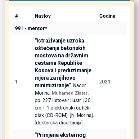
#
Naslov
Godina
991 - mentor*
"Istraživanje uzroka
oštećenja betonskih
mostova na državnim
cestama Republike
Kosova i preduzimanje
mjera za njihovo
1
2021
minimiziranje"
, Naser
Morina,
.,
Muhamed Zlatar
pp. 227 listova : ilustr. ; 30
cm + 1 elektronski optički
disk (CD-ROM), [N. Morina],
[doktorska disertacija]
"Primjena eksternog