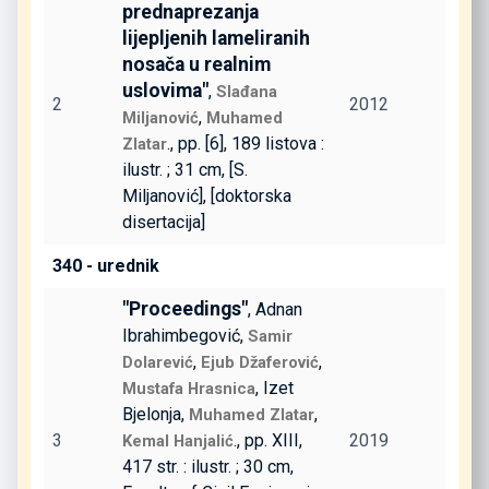
prednaprezanja
lijepljenih lameliranih
nosača u realnim
uslovima"
,
Slađana
2
2012
,
Miljanović
Muhamed
., pp. [6], 189 listova :
Zlatar
ilustr. ; 31 cm, [S.
Miljanović], [doktorska
disertacija]
340 - urednik
"Proceedings"
, Adnan
Ibrahimbegović,
Samir
,
,
Dolarević
Ejub Džaferović
, Izet
Mustafa Hrasnica
Bjelonja,
,
Muhamed Zlatar
3
., pp. XIII,
2019
Kemal Hanjalić
417 str. : ilustr. ; 30 cm,