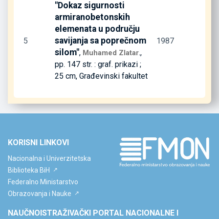
"Dokaz sigurnosti
armiranobetonskih
elemenata u području
savijanja sa poprečnom
5
1987
silom"
,
.,
Muhamed Zlatar
pp. 147 str. : graf. prikazi ;
25 cm, Građevinski fakultet
KORISNI LINKOVI
Nacionalna i Univerzitetska
Biblioteka BiH
Federalno Ministarstvo
Obrazovanja i Nauke
NAUČNOISTRAŽIVAČKI PORTAL NACIONALNE I