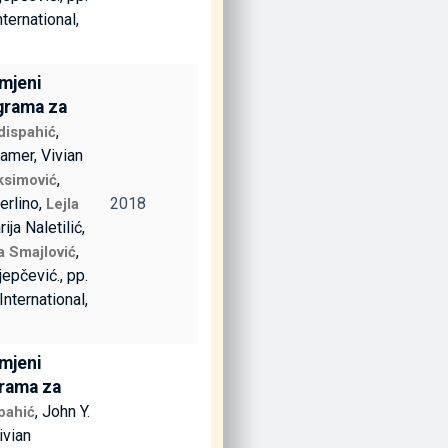
nternational,
imjeni
grama za
,
ispahić
ramer, Vivian
,
ksimović
erlino,
2018
Lejla
rija Naletilić,
,
la Smajlović
ijepčević., pp.
 International,
imjeni
grama za
, John Y.
pahić
ivian