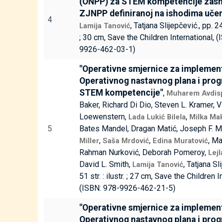
(ONPP) za STEM kompetencije zas
ZJNPP definiranoj na ishodima učenj
4
, Tatjana Slijepčević., pp. 24
Lamija Tanović
; 30 cm, Save the Children International, 
9926-462-03-1)
"Operativne smjernice za implemen
Operativnog nastavnog plana i pro
STEM kompetencije"
,
Muharem Avdis
Baker, Richard Di Dio, Steven L. Kramer, V
Loewenstern,
,
Lada Lukić Bilela
Milka Ma
5
Bates Mandel, Dragan Matić, Joseph F. M
,
,
, Ma
Miller
Saša Mrdović
Edina Muratović
Rahman Nurković, Deborah Pomeroy,
Lej
David L. Smith,
, Tatjana Sl
Lamija Tanović
51 str. : ilustr. ; 27 cm, Save the Children I
(ISBN: 978-9926-462-21-5)
"Operativne smjernice za implemen
Operativnog nastavnog plana i pro