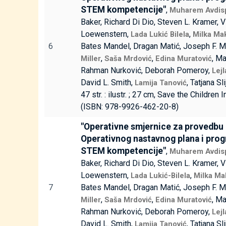
STEM kompetencije"
,
Muharem Avdis
Baker, Richard Di Dio, Steven L. Kramer, V
Loewenstern,
,
Lada Lukić Bilela
Milka Ma
6
Bates Mandel, Dragan Matić, Joseph F. M
,
,
, Ma
Miller
Saša Mrdović
Edina Muratović
Rahman Nurković, Deborah Pomeroy,
Lej
David L. Smith,
, Tatjana Sl
Lamija Tanović
47 str. : ilustr. ; 27 cm, Save the Children I
(ISBN: 978-9926-462-20-8)
"Operativne smjernice za provedbu
Operativnog nastavnog plana i pro
STEM kompetencije"
,
Muharem Avdis
Baker, Richard Di Dio, Steven L. Kramer, V
Loewenstern,
,
Lada Lukić-Bilela
Milka Ma
7
Bates Mandel, Dragan Matić, Joseph F. M
,
,
, Ma
Miller
Saša Mrdović
Edina Muratović
Rahman Nurković, Deborah Pomeroy,
Lej
David L. Smith,
, Tatjana Sl
Lamija Tanović