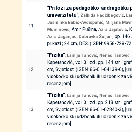
"Prilozi za pedagoško-andragošku 
univerzitetu"
,
,
Zalkida Hadžibegović
La
,
Jasminka Babić-Avdispahić
Mirjana Mav
11
, Amir Pušina,
, 
Muminović
Azra Jajatović
,
., pp. 146 s
Azra Jaganjac
Dubravka Šoljan
prikazi ; 24 cm, DES, (ISBN: 9958-728-72
"Fizika"
,
,
Lamija Tanović
Nenad Tanović
Kapetanović., vol. 3. izd., pp. 144 str. : graf
12
cm, Svjetlost, (ISBN: 86-01-04139-6), [uni
visokoškolski udžbenik ili udžbenik za vi
recenzijom]
"Fizika"
,
,
Lamija Tanović
Nenad Tanović
Kapetanović., vol. 3. izd., pp. 218 str. : graf
13
cm, Svjetlost, (ISBN: 86-01-02840-3), [uni
visokoškolski udžbenik ili udžbenik za vi
recenzijom]