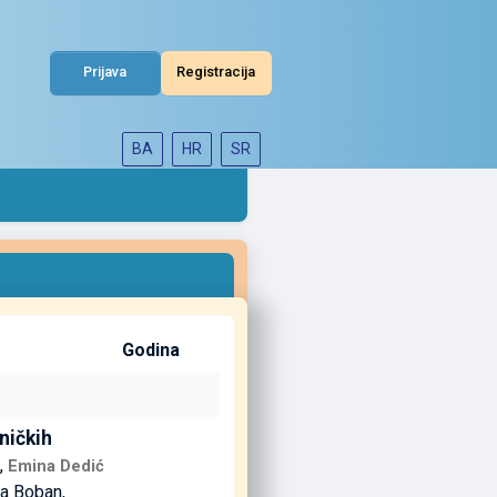
Prijava
Registracija
BA
HR
SR
Godina
ničkih
ć,
Emina Dedić
na Boban,