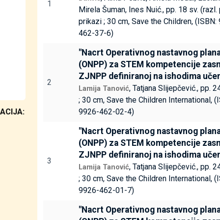
1
Mirela Šuman, Ines Nuić., pp. 18 sv. (razl. p
prikazi ; 30 cm, Save the Children, (ISBN
462-37-6)
"Nacrt Operativnog nastavnog plan
(ONPP) za STEM kompetencije zas
ZJNPP definiranoj na ishodima učenj
2
, Tatjana Slijepčević., pp. 24
Lamija Tanović
; 30 cm, Save the Children International, 
ACIJA:
9926-462-02-4)
"Nacrt Operativnog nastavnog plan
(ONPP) za STEM kompetencije zas
ZJNPP definiranoj na ishodima učenj
3
, Tatjana Slijepčević., pp. 24
Lamija Tanović
; 30 cm, Save the Children International, 
9926-462-01-7)
"Nacrt Operativnog nastavnog plan