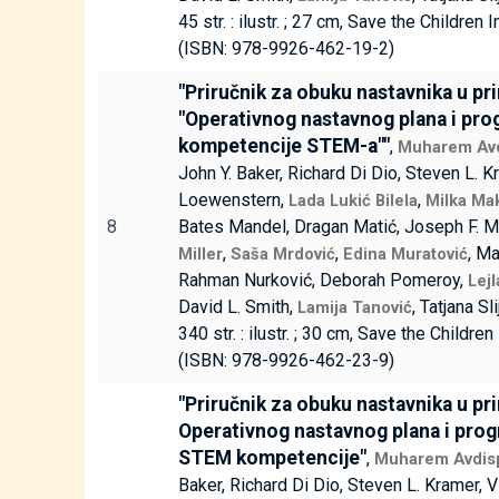
45 str. : ilustr. ; 27 cm, Save the Children I
(ISBN: 978-9926-462-19-2)
"Priručnik za obuku nastavnika u pr
"Operativnog nastavnog plana i pro
kompetencije STEM-a""
,
Muharem Avd
John Y. Baker, Richard Di Dio, Steven L. K
Loewenstern,
,
Lada Lukić Bilela
Milka Ma
8
Bates Mandel, Dragan Matić, Joseph F. M
,
,
, Ma
Miller
Saša Mrdović
Edina Muratović
Rahman Nurković, Deborah Pomeroy,
Lej
David L. Smith,
, Tatjana Sl
Lamija Tanović
340 str. : ilustr. ; 30 cm, Save the Children
(ISBN: 978-9926-462-23-9)
"Priručnik za obuku nastavnika u pr
Operativnog nastavnog plana i pro
STEM kompetencije"
,
Muharem Avdis
Baker, Richard Di Dio, Steven L. Kramer, V