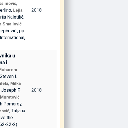
,
ksimović
erlino,
2018
Lejla
rija Naletilić,
,
la Smajlović
ijepčević., pp.
 International,
vnika u
na i
Muharem
 Steven L.
,
ilela
Milka
, Joseph F.
2018
,
 Muratović
ah Pomeroy,
, Tatjana
nović
Save the
462-22-2)