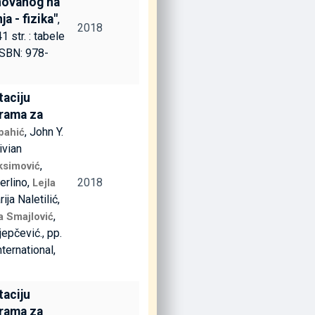
novanog na
a - fizika"
,
2018
1 str. : tabele
(ISBN: 978-
taciju
grama za
, John Y.
pahić
ivian
,
ksimović
erlino,
2018
Lejla
rija Naletilić,
,
la Smajlović
ijepčević., pp.
nternational,
taciju
grama za