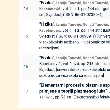
"Fizika"
,
,
,
Lamija Tanović
Nenad Tanović
14
., vol. 2. izd., pp. 144 str. : gra
Kapetanović
cm, Svjetlost, (ISBN: 86-01-02389-4)
"Fizika"
,
,
,
Lamija Tanović
Nenad Tanović
., vol. 1. izd., pp. 144 str. : ilus
Kapetanović
15
Svjetlost, (ISBN: 86-01-00989-1), [univerz
visokoškolski udžbenik ili udžbenik za vi
recenzijom]
"Fizika"
,
,
Lamija Tanović
Nenad Tanović
Kapetanović., vol. 1. izd, pp. 213 str. : ilust
16
Svjetlost, [univerzitetski, visokoškolski u
udžbenik za višu školu sa recenzijom]
"Elementarni procesi u plazmi s a
primjene u teoriji plazmenog luka"
17
,
., pp. 73 str., Elektrotehnički fakult
Tanović