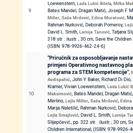
Loewenstern,
,
Lada Lukić Bilela
Milka Ma
9
Bates Mandel, Dragan Matić, Joseph F. M
,
,
, Ma
Miller
Saša Mrdović
Edina Muratović
Rahman Nurković, Deborah Pomeroy,
Lej
David L. Smith,
, Tatjana Sl
Lamija Tanović
318 str. : ilustr. ; 30 cm, Save the Children
(ISBN: 978-9926-462-24-6)
"Priručnik za osposobljavanje nasta
primjeni Operativnog nastavnog pla
programa za STEM kompetencije"
,
, John Y. Baker, Richard Di Dio,
Avdispahić
Kramer, Vivian Loewenstern,
Lada Lukić B
10
, Bates Mandel, Dragan Matić
Maksimović
Merlino,
,
,
Lejla Miller
Saša Mrdović
Edina
Marija Naletilić, Rahman Nurković, Debor
, David L. Smith,
Lejla Smajlović
Lamija Ta
Slijepčević., pp. 322 str. : ilustr. ; 30 cm, 
Children International, (ISBN: 978-9926-