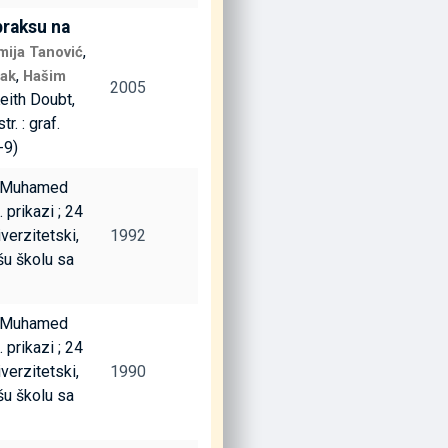
praksu na
,
mija Tanović
,
rak
Hašim
2005
Keith Doubt,
tr. : graf.
-9)
, Muhamed
. prikazi ; 24
verzitetski,
1992
šu školu sa
, Muhamed
. prikazi ; 24
verzitetski,
1990
šu školu sa