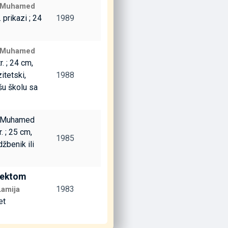
Muhamed
f. prikazi ; 24
1989
Muhamed
tr. ; 24 cm,
itetski,
1988
šu školu sa
, Muhamed
r. ; 25 cm,
1985
džbenik ili
spektom
1983
Lamija
et