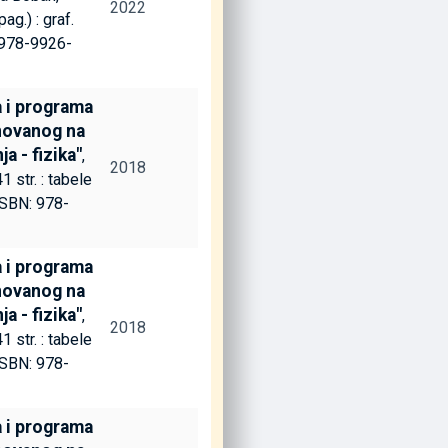
2022
ag.) : graf.
: 978-9926-
a i programa
novanog na
a - fizika"
,
2018
1 str. : tabele
(ISBN: 978-
a i programa
novanog na
a - fizika"
,
2018
1 str. : tabele
(ISBN: 978-
a i programa