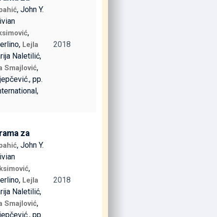
, John Y.
pahić
ivian
,
ksimović
erlino,
2018
Lejla
rija Naletilić,
,
la Smajlović
ijepčević., pp.
nternational,
grama za
, John Y.
pahić
ivian
,
ksimović
erlino,
2018
Lejla
rija Naletilić,
,
la Smajlović
ijepčević., pp.