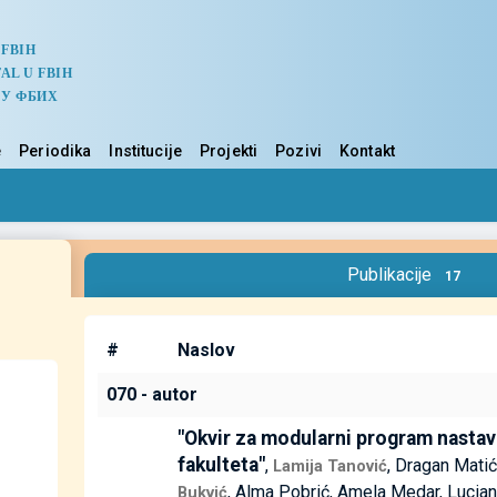
 FBIH
AL U FBIH
 У ФБИХ
e
Periodika
Institucije
Projekti
Pozivi
Kontakt
Publikacije
17
#
Naslov
070 - autor
"Okvir za modularni program nastav
fakulteta"
,
, Dragan Mati
Lamija Tanović
, Alma Pobrić, Amela Medar, Lucia
Bukvić