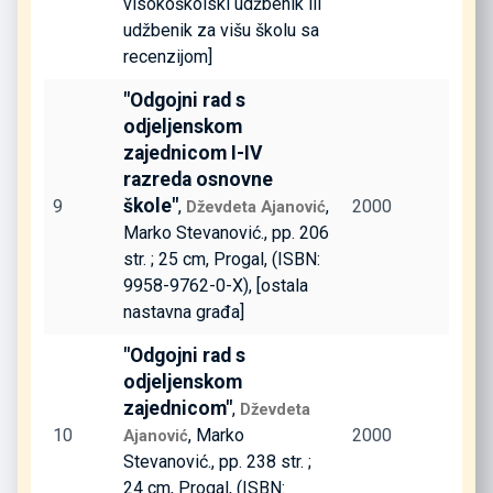
visokoškolski udžbenik ili
udžbenik za višu školu sa
recenzijom]
"Odgojni rad s
odjeljenskom
zajednicom I-IV
razreda osnovne
škole"
9
,
,
2000
Dževdeta Ajanović
Marko Stevanović., pp. 206
str. ; 25 cm, Progal, (ISBN:
9958-9762-0-X), [ostala
nastavna građa]
"Odgojni rad s
odjeljenskom
zajednicom"
,
Dževdeta
10
, Marko
2000
Ajanović
Stevanović., pp. 238 str. ;
24 cm, Progal, (ISBN: