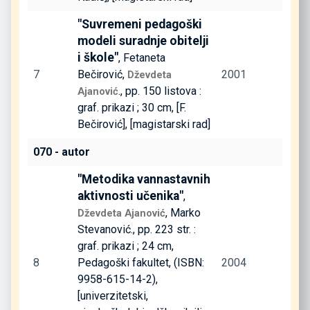
"Suvremeni pedagoški
modeli suradnje obitelji
i škole"
, Fetaneta
7
Bečirović,
2001
Dževdeta
., pp. 150 listova :
Ajanović
graf. prikazi ; 30 cm, [F.
Bečirović], [magistarski rad]
070 - autor
"Metodika vannastavnih
aktivnosti učenika"
,
, Marko
Dževdeta Ajanović
Stevanović., pp. 223 str. :
graf. prikazi ; 24 cm,
8
Pedagoški fakultet, (ISBN:
2004
9958-615-14-2),
[univerzitetski,