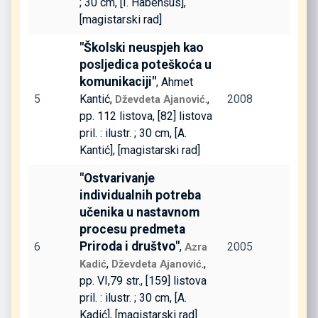
; 30 cm, [I. Habenšus],
[magistarski rad]
"Školski neuspjeh kao
posljedica poteškoća u
komunikaciji"
, Ahmet
5
Kantić,
.,
2008
Dževdeta Ajanović
pp. 112 listova, [82] listova
pril. : ilustr. ; 30 cm, [A.
Kantić], [magistarski rad]
"Ostvarivanje
individualnih potreba
učenika u nastavnom
procesu predmeta
Priroda i društvo"
6
,
2005
Azra
,
.,
Kadić
Dževdeta Ajanović
pp. VI,79 str., [159] listova
pril. : ilustr. ; 30 cm, [A.
Kadić], [magistarski rad]