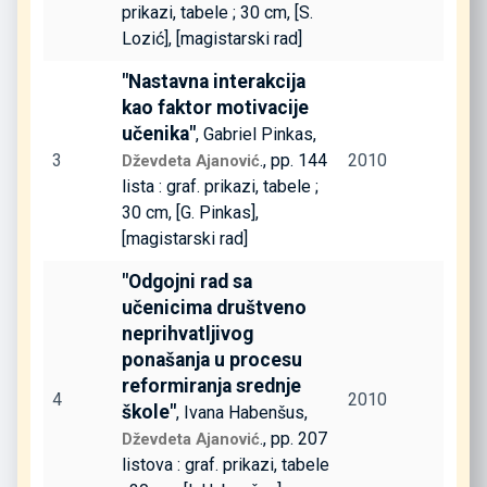
prikazi, tabele ; 30 cm, [S.
Lozić], [magistarski rad]
"Nastavna interakcija
kao faktor motivacije
učenika"
, Gabriel Pinkas,
3
., pp. 144
2010
Dževdeta Ajanović
lista : graf. prikazi, tabele ;
30 cm, [G. Pinkas],
[magistarski rad]
"Odgojni rad sa
učenicima društveno
neprihvatljivog
ponašanja u procesu
reformiranja srednje
4
2010
škole"
, Ivana Habenšus,
., pp. 207
Dževdeta Ajanović
listova : graf. prikazi, tabele