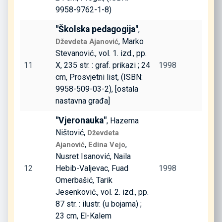
9958-9762-1-8)
"Školska pedagogija"
,
, Marko
Dževdeta Ajanović
Stevanović., vol. 1. izd., pp.
11
X, 235 str. : graf. prikazi ; 24
1998
cm, Prosvjetni list, (ISBN:
9958-509-03-2), [ostala
nastavna građa]
"Vjeronauka"
, Hazema
Ništović,
Dževdeta
,
,
Ajanović
Edina Vejo
Nusret Isanović, Naila
12
Hebib-Valjevac, Fuad
1998
Omerbašić, Tarik
Jesenković., vol. 2. izd., pp.
87 str. : ilustr. (u bojama) ;
23 cm, El-Kalem