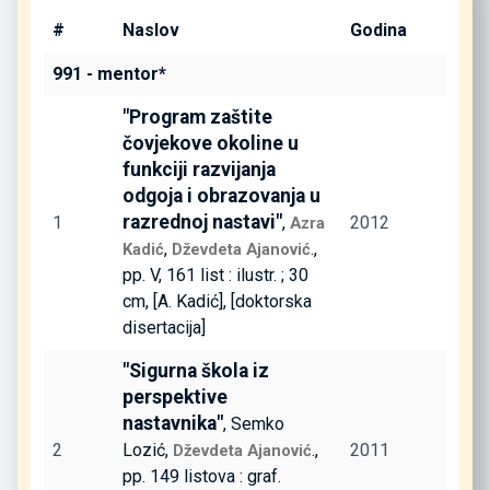
#
Naslov
Godina
991 - mentor*
"Program zaštite
čovjekove okoline u
funkciji razvijanja
odgoja i obrazovanja u
razrednoj nastavi"
1
,
2012
Azra
,
.,
Kadić
Dževdeta Ajanović
pp. V, 161 list : ilustr. ; 30
cm, [A. Kadić], [doktorska
disertacija]
"Sigurna škola iz
perspektive
nastavnika"
, Semko
2
Lozić,
.,
2011
Dževdeta Ajanović
pp. 149 listova : graf.