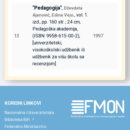
"Pedagogija"
,
Dževdeta
,
., vol. 1.
Ajanović
Edina Vejo
izd., pp. 160 str. ; 24 cm,
Pedagoška akademija,
13
(ISBN: 9958-615-00-2),
1997
[univerzitetski,
visokoškolski udžbenik ili
udžbenik za višu školu sa
recenzijom]
KORISNI LINKOVI
Nacionalna i Univerzitetska
Biblioteka BiH
Federalno Ministarstvo