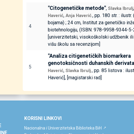
"Citogenetičke metode"
,
Slavka Ibrulj
,
., pp. 180 str. : ilustr
Haverić
Anja Haverić
bojama) ; 24 cm, Institut za genetičko inž
4
biotehnologiju, (ISBN: 978-9958-9344-5-2
[univerzitetski, visokoškolski udžbenik il
višu školu sa recenzijom]
"Analiza citigenetičkih biomarkera
genotoksičnosti duhanskih derivata
5
,
., pp. 85 listova : ilus
Haverić
Slavka Ibrulj
Haverić], [magistarski rad]
KORISNI LINKOVI
E
Nacionalna i Univerzitetska Biblioteka BiH
INE