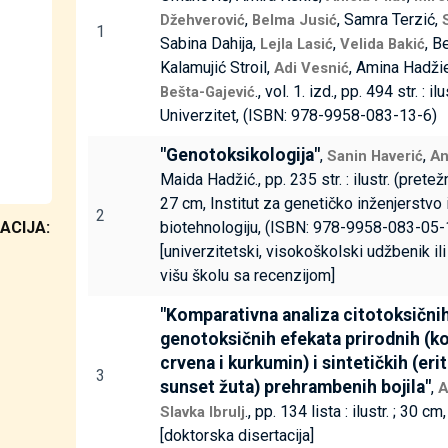
,
, Samra Terzić,
Džehverović
Belma Jusić
1
Sabina Dahija,
,
, B
Lejla Lasić
Velida Bakić
Kalamujić Stroil,
, Amina Hadži
Adi Vesnić
., vol. 1. izd., pp. 494 str. : il
Bešta-Gajević
Univerzitet, (ISBN: 978-9958-083-13-6)
"Genotoksikologija"
,
,
Sanin Haverić
An
Maida Hadžić., pp. 235 str. : ilustr. (prete
27 cm, Institut za genetičko inženjerstvo 
2
ACIJA:
biotehnologiju, (ISBN: 978-9958-083-05-1
[univerzitetski, visokoškolski udžbenik il
višu školu sa recenzijom]
"Komparativna analiza citotoksičnih
genotoksičnih efekata prirodnih (k
crvena i kurkumin) i sintetičkih (erit
3
sunset žuta) prehrambenih bojila"
,
A
., pp. 134 lista : ilustr. ; 30 cm
Slavka Ibrulj
[doktorska disertacija]