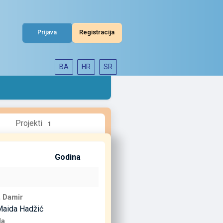
Prijava
Registracija
BA
HR
SR
Projekti
1
Godina
,
Damir
Maida Hadžić
la