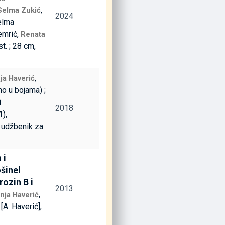
,
Selma Zukić
2024
elma
emrić,
Renata
ust. ; 28 cm,
,
ja Haverić
žno u bojama) ;
i
2018
),
i udžbenik za
 i
ošinel
rozin B i
2013
,
nja Haverić
, [A. Haverić],