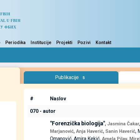
 FBIH
AL U FBIH
 У ФБИХ
e
Periodika
Institucije
Projekti
Pozivi
Kontakt
Publikacije
5
#
Naslov
070 - autor
"Forenzička biologija"
,
Jasmina Čakar
,
,
, 
Marjanović
Anja Haverić
Sanin Haverić
Omanović, Amira Kekić,
,
Amela Pilav
Mire