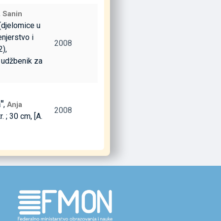
,
Sanin
. (djelomice u
enjerstvo i
2008
),
i udžbenik za
"
,
Anja
2008
tr. ; 30 cm, [A.