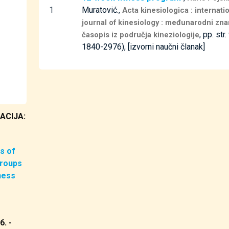
1
Muratović.,
Acta kinesiologica : internatio
journal of kinesiology : međunarodni zna
, pp. str
časopis iz područja kineziologije
1840-2976), [izvorni naučni članak]
ACIJA:
s of
groups
ness
6. -