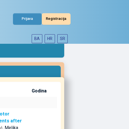
Prijava
Registracija
BA
HR
SR
Godina
motor
ents after
, Melika
ić