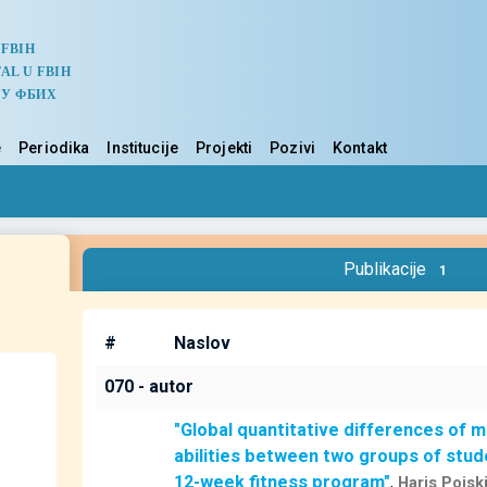
 FBIH
AL U FBIH
 У ФБИХ
e
Periodika
Institucije
Projekti
Pozivi
Kontakt
Publikacije
1
#
Naslov
070 - autor
"Global quantitative differences of 
abilities between two groups of stud
12-week fitness program"
,
Haris Pojsk