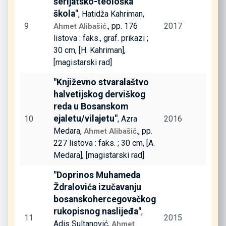
šerijatsko-teološka
škola"
, Hatidža Kahriman,
9
., pp. 176
2017
Ahmet Alibašić
listova : faks., graf. prikazi ;
30 cm, [H. Kahriman],
[magistarski rad]
"Književno stvaralaštvo
halvetijskog derviškog
reda u Bosanskom
ejaletu/vilajetu"
10
, Azra
2016
Medara,
., pp.
Ahmet Alibašić
227 listova : faks. ; 30 cm, [A.
Medara], [magistarski rad]
"Doprinos Muhameda
Ždralovića izučavanju
bosanskohercegovačkog
rukopisnog naslijeđa"
,
11
2015
Adis Sultanović,
Ahmet