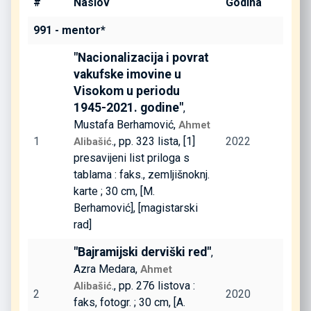
#
Naslov
Godina
991 - mentor*
"Nacionalizacija i povrat
vakufske imovine u
Visokom u periodu
1945-2021. godine"
,
Mustafa Berhamović,
Ahmet
1
., pp. 323 lista, [1]
2022
Alibašić
presavijeni list priloga s
tablama : faks., zemljišnoknj.
karte ; 30 cm, [M.
Berhamović], [magistarski
rad]
"Bajramijski derviški red"
,
Azra Medara,
Ahmet
., pp. 276 listova :
Alibašić
2
2020
faks, fotogr. ; 30 cm, [A.