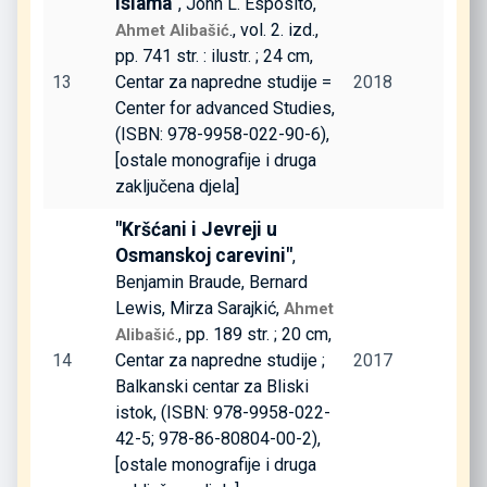
islama"
, John L. Esposito,
., vol. 2. izd.,
Ahmet Alibašić
pp. 741 str. : ilustr. ; 24 cm,
13
Centar za napredne studije =
2018
Center for advanced Studies,
(ISBN: 978-9958-022-90-6),
[ostale monografije i druga
zaključena djela]
"Kršćani i Jevreji u
Osmanskoj carevini"
,
Benjamin Braude, Bernard
Lewis, Mirza Sarajkić,
Ahmet
., pp. 189 str. ; 20 cm,
Alibašić
14
Centar za napredne studije ;
2017
Balkanski centar za Bliski
istok, (ISBN: 978-9958-022-
42-5; 978-86-80804-00-2),
[ostale monografije i druga