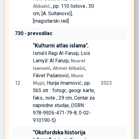
., pp. 110 listova ; 30
Alibašić
cm, [A. Sultanović],
[magistarski rad]
730 - prevodilac
"Kulturni atlas islama"
,
Ismaʼil Ragi Al-Faruqi, Lois
Lamyā' Al Faruqi,
Nusret
,
,
Isanović
Ahmet Alibašić
Fikret Pašanović,
Munir
12
, Hurija Imamović., pp.
2023
Mujić
565 str. : fotogr., geogr. karte,
faks., note ; 29 cm, Centar za
napredne studije, (ISBN:
978-9926-471-79-8; 0-02-
910190-5)
"Oksfordska historija