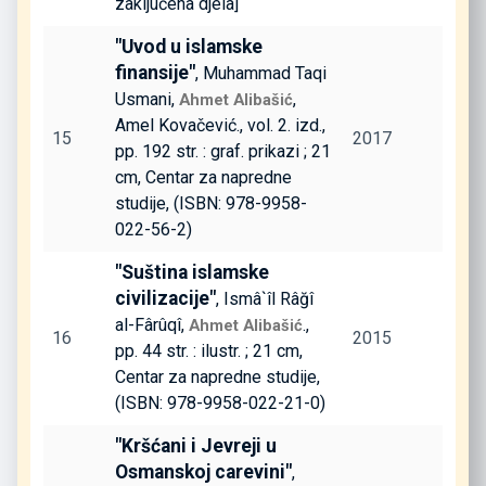
zaključena djela]
"Uvod u islamske
finansije"
, Muhammad Taqi
Usmani,
,
Ahmet Alibašić
Amel Kovačević., vol. 2. izd.,
15
2017
pp. 192 str. : graf. prikazi ; 21
cm, Centar za napredne
studije, (ISBN: 978-9958-
022-56-2)
"Suština islamske
civilizacije"
, Ismâ`îl Râğî
al-Fârûqî,
.,
Ahmet Alibašić
16
2015
pp. 44 str. : ilustr. ; 21 cm,
Centar za napredne studije,
(ISBN: 978-9958-022-21-0)
"Kršćani i Jevreji u
Osmanskoj carevini"
,