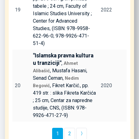
tabele ; 24 cm, Faculty of
19
2022
Islamic Studies University ;
Center for Advanced
Studies, (ISBN: 978-9958-
622-96-0; 978-9926-471-
51-4)
"Islamska pravna kultura
u tranziciji"
,
Ahmet
, Mustafa Hasani,
Alibašić
Senad Ćeman,
Nedim
20
, Fikret Karčić., pp.
2020
Begović
419 str. : slika Fikreta Karčića
; 25 cm, Centar za napredne
studije, CNS, (ISBN: 978-
9926-471-27-9)
1
2