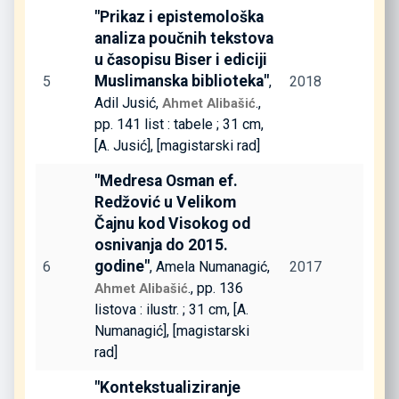
"Prikaz i epistemološka
analiza poučnih tekstova
u časopisu Biser i ediciji
Muslimanska biblioteka"
5
,
2018
Adil Jusić,
.,
Ahmet Alibašić
pp. 141 list : tabele ; 31 cm,
[A. Jusić], [magistarski rad]
"Medresa Osman ef.
Redžović u Velikom
Čajnu kod Visokog od
osnivanja do 2015.
godine"
6
, Amela Numanagić,
2017
., pp. 136
Ahmet Alibašić
listova : ilustr. ; 31 cm, [A.
Numanagić], [magistarski
rad]
"Kontekstualiziranje