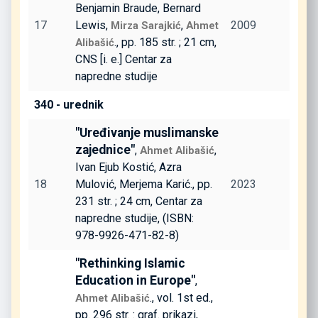
Benjamin Braude, Bernard
17
Lewis,
,
2009
Mirza Sarajkić
Ahmet
., pp. 185 str. ; 21 cm,
Alibašić
CNS [i. e.] Centar za
napredne studije
340 - urednik
"Uređivanje muslimanske
zajednice"
,
,
Ahmet Alibašić
Ivan Ejub Kostić, Azra
18
Mulović, Merjema Karić., pp.
2023
231 str. ; 24 cm, Centar za
napredne studije, (ISBN:
978-9926-471-82-8)
"Rethinking Islamic
Education in Europe"
,
., vol. 1st ed.,
Ahmet Alibašić
pp. 296 str. : graf. prikazi,