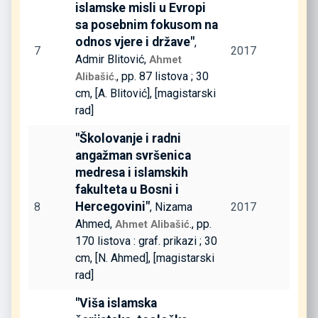
islamske misli u Evropi
sa posebnim fokusom na
odnos vjere i države"
,
7
2017
Admir Blitović,
Ahmet
., pp. 87 listova ; 30
Alibašić
cm, [A. Blitović], [magistarski
rad]
"Školovanje i radni
angažman svršenica
medresa i islamskih
fakulteta u Bosni i
Hercegovini"
8
, Nizama
2017
Ahmed,
., pp.
Ahmet Alibašić
170 listova : graf. prikazi ; 30
cm, [N. Ahmed], [magistarski
rad]
"Viša islamska