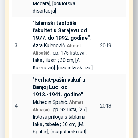
Medara], [doktorska
disertacija]
"Islamski teološki
fakultet u Sarajevu od
1977. do 1992. godine"
,
3
Azra Kulenović,
2019
Ahmet
., pp. 175 listova :
Alibašić
faks., ilustr. ; 30 cm, [A.
Kulenović], [magistarski rad]
"Ferhat-pašin vakuf u
Banjoj Luci od
1918.-1941. godine"
,
Muhedin Spahić,
Ahmet
4
2018
., pp. 92 lista, [26]
Alibašić
listova priloga s tablama :
faks., tabele ; 30 cm, [M.
Spahić], [magistarski rad]