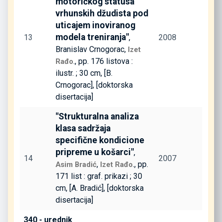
motoričkog statusa
vrhunskih džudista pod
uticajem inoviranog
modela treniranja"
13
,
2008
Branislav Crnogorac,
Izet
., pp. 176 listova :
Rađo
ilustr. ; 30 cm, [B.
Crnogorac], [doktorska
disertacija]
"Strukturalna analiza
klasa sadržaja
specifične kondicione
pripreme u košarci"
,
14
2007
,
., pp.
Asim Bradić
Izet Rađo
171 list : graf. prikazi ; 30
cm, [A. Bradić], [doktorska
disertacija]
340 - urednik