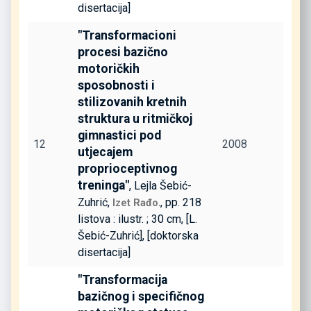
disertacija]
"Transformacioni
procesi bazično
motoričkih
sposobnosti i
stilizovanih kretnih
struktura u ritmičkoj
gimnastici pod
12
2008
utjecajem
proprioceptivnog
treninga"
, Lejla Šebić-
Zuhrić,
., pp. 218
Izet Rađo
listova : ilustr. ; 30 cm, [L.
Šebić-Zuhrić], [doktorska
disertacija]
"Transformacija
bazičnog i specifičnog