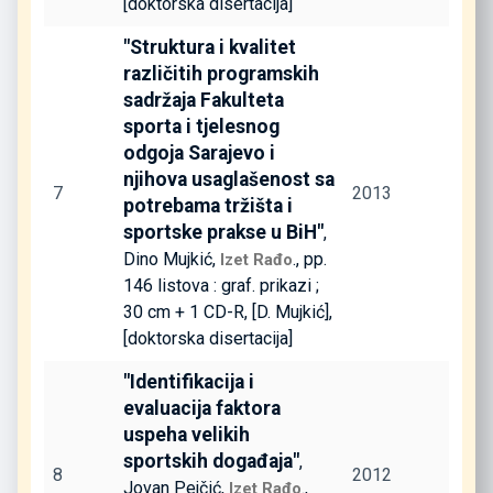
[doktorska disertacija]
"Struktura i kvalitet
različitih programskih
sadržaja Fakulteta
sporta i tjelesnog
odgoja Sarajevo i
njihova usaglašenost sa
7
2013
potrebama tržišta i
sportske prakse u BiH"
,
Dino Mujkić,
., pp.
Izet Rađo
146 listova : graf. prikazi ;
30 cm + 1 CD-R, [D. Mujkić],
[doktorska disertacija]
"Identifikacija i
evaluacija faktora
uspeha velikih
sportskih događaja"
,
8
2012
Jovan Pejčić,
.,
Izet Rađo