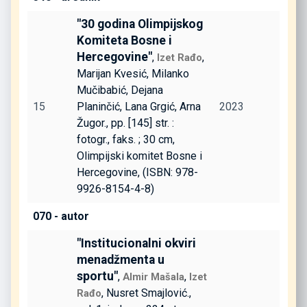
"30 godina Olimpijskog
Komiteta Bosne i
Hercegovine"
,
,
Izet Rađo
Marijan Kvesić, Milanko
Mučibabić, Dejana
15
Planinčić, Lana Grgić, Arna
2023
Žugor., pp. [145] str. :
fotogr., faks. ; 30 cm,
Olimpijski komitet Bosne i
Hercegovine, (ISBN: 978-
9926-8154-4-8)
070 - autor
"Institucionalni okviri
menadžmenta u
sportu"
,
,
Almir Mašala
Izet
, Nusret Smajlović.,
Rađo