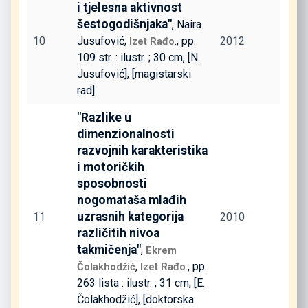
i tjelesna aktivnost
šestogodišnjaka"
, Naira
10
Jusufović,
., pp.
2012
Izet Rađo
109 str. : ilustr. ; 30 cm, [N.
Jusufović], [magistarski
rad]
"Razlike u
dimenzionalnosti
razvojnih karakteristika
i motoričkih
sposobnosti
nogomataša mlađih
uzrasnih kategorija
11
2010
različitih nivoa
takmičenja"
,
Ekrem
,
., pp.
Čolakhodžić
Izet Rađo
263 lista : ilustr. ; 31 cm, [E.
Čolakhodžić], [doktorska