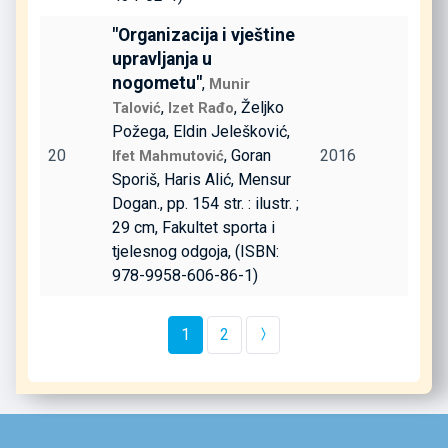
"Organizacija i vještine
upravljanja u
nogometu"
,
Munir
,
, Željko
Talović
Izet Rađo
Požega, Eldin Jelešković,
20
, Goran
2016
Ifet Mahmutović
Sporiš, Haris Alić, Mensur
Dogan., pp. 154 str. : ilustr. ;
29 cm, Fakultet sporta i
tjelesnog odgoja, (ISBN:
978-9958-606-86-1)
1
2