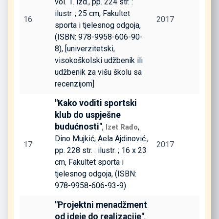
vol. 1. izd., pp. 224 str. :
ilustr. ; 25 cm, Fakultet
16
2017
sporta i tjelesnog odgoja,
(ISBN: 978-9958-606-90-
8), [univerzitetski,
visokoškolski udžbenik ili
udžbenik za višu školu sa
recenzijom]
"Kako voditi sportski
klub do uspješne
budućnosti"
,
,
Izet Rađo
Dino Mujkić, Aela Ajdinović.,
17
2017
pp. 228 str. : ilustr. ; 16 x 23
cm, Fakultet sporta i
tjelesnog odgoja, (ISBN:
978-9958-606-93-9)
"Projektni menadžment
od ideje do realizacije"
,