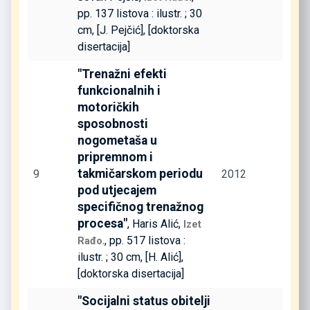
pp. 137 listova : ilustr. ; 30
cm, [J. Pejčić], [doktorska
disertacija]
"Trenažni efekti
funkcionalnih i
motoričkih
sposobnosti
nogometaša u
pripremnom i
takmičarskom periodu
9
2012
pod utjecajem
specifičnog trenažnog
procesa"
, Haris Alić,
Izet
., pp. 517 listova :
Rađo
ilustr. ; 30 cm, [H. Alić],
[doktorska disertacija]
"Socijalni status obitelji