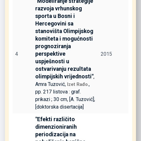
"Modeliranje strategije
razvoja vrhunskog
sporta u Bosni i
Hercegovini sa
stanovišta Olimpijskog
komiteta i mogućnosti
prognoziranja
perspektive
4
2015
uspješnosti u
ostvarivanju rezultata
olimpijskih vrijednosti"
,
Amra Tuzović,
.,
Izet Rađo
pp. 217 listova : graf.
prikazi ; 30 cm, [A. Tuzović],
[doktorska disertacija]
"Efekti različito
dimenzioniranih
periodizacija na