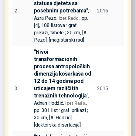
statusa djeteta sa
posebnim potrebama"
2
,
2016
Azra Pezo,
., pp.
Izet Rađo
[4], 108 listova : graf.
prikazi, tabele ; 30 cm, [A.
Pezo], [magistarski rad]
"Nivoi
transformacionih
procesa antropoloških
dimenzija košarkaša od
12 do 14 godina pod
uticajem različitih
3
2015
trenažnih tehnologija"
,
Adnan Hodžić,
.,
Izet Rađo
pp. 301 list : graf. prikazi ;
30 cm, [A. Hodžić],
[doktorska disertacija]