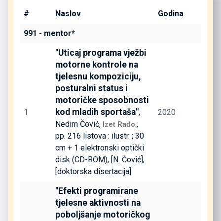
#
Naslov
Godina
991 - mentor*
"Uticaj programa vježbi
motorne kontrole na
tjelesnu kompoziciju,
posturalni status i
motoričke sposobnosti
kod mladih sportaša"
1
,
2020
Nedim Čović,
.,
Izet Rađo
pp. 216 listova : ilustr. ; 30
cm + 1 elektronski optički
disk (CD-ROM), [N. Čović],
[doktorska disertacija]
"Efekti programirane
tjelesne aktivnosti na
poboljšanje motoričkog