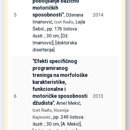
poboljšanje bazično
motoričkih
sposobnosti"
5
, Dženana
2014
Imamović,
, Lejla
Izet Rađo
Šebić., pp. 176 listova :
ilustr. ; 30 cm, [Dž.
Imamović], [doktorska
disertacija]
"Efekti specifičnog
programiranog
treninga na morfološke
karakteristike,
funkcionalne i
motoričke sposobnosti
6
2013
džudista"
, Amel Mekić,
,
Izet Rađo
Husnija
., pp. 249 listova :
Kajmović
ilustr. ; 30 cm, [A. Mekić],