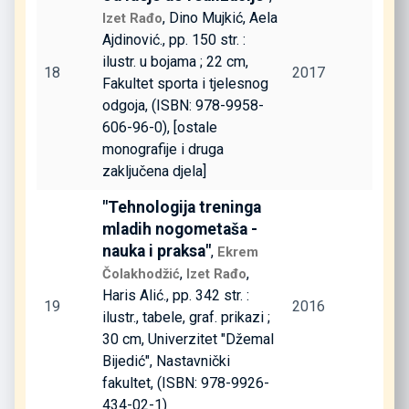
, Dino Mujkić, Aela
Izet Rađo
Ajdinović., pp. 150 str. :
ilustr. u bojama ; 22 cm,
18
2017
Fakultet sporta i tjelesnog
odgoja, (ISBN: 978-9958-
606-96-0), [ostale
monografije i druga
zaključena djela]
"Tehnologija treninga
mladih nogometaša -
nauka i praksa"
,
Ekrem
,
,
Čolakhodžić
Izet Rađo
Haris Alić., pp. 342 str. :
19
2016
ilustr., tabele, graf. prikazi ;
30 cm, Univerzitet "Džemal
Bijedić", Nastavnički
fakultet, (ISBN: 978-9926-
434-02-1)