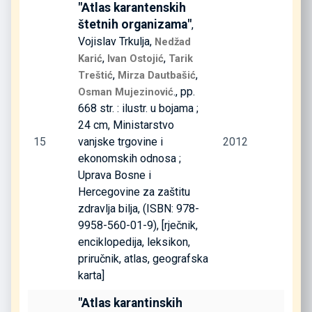
"Atlas karantenskih
štetnih organizama"
,
Vojislav Trkulja,
Nedžad
,
,
Karić
Ivan Ostojić
Tarik
,
,
Treštić
Mirza Dautbašić
., pp.
Osman Mujezinović
668 str. : ilustr. u bojama ;
24 cm, Ministarstvo
15
vanjske trgovine i
2012
ekonomskih odnosa ;
Uprava Bosne i
Hercegovine za zaštitu
zdravlja bilja, (ISBN: 978-
9958-560-01-9), [rječnik,
enciklopedija, leksikon,
priručnik, atlas, geografska
karta]
"Atlas karantinskih