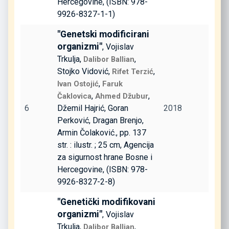
Hercegovine, (ISBN: 978-
9926-8327-1-1)
"Genetski modificirani
organizmi"
, Vojislav
Trkulja,
,
Dalibor Ballian
Stojko Vidović,
,
Rifet Terzić
,
Ivan Ostojić
Faruk
,
,
Čaklovica
Ahmed Džubur
6
Džemil Hajrić, Goran
2018
Perković, Dragan Brenjo,
Armin Čolaković., pp. 137
str. : ilustr. ; 25 cm, Agencija
za sigurnost hrane Bosne i
Hercegovine, (ISBN: 978-
9926-8327-2-8)
"Genetički modifikovani
organizmi"
, Vojislav
Trkulja,
,
Dalibor Ballian