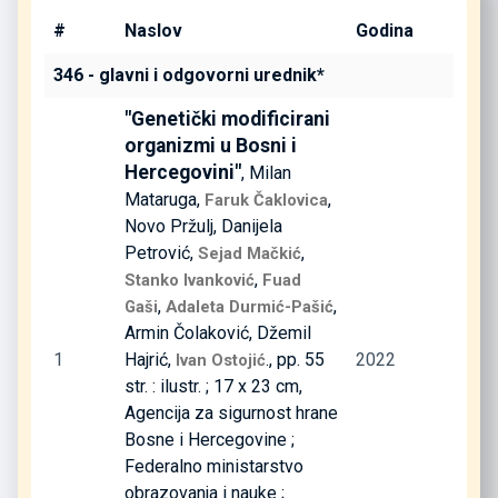
#
Naslov
Godina
346 - glavni i odgovorni urednik*
"Genetički modificirani
organizmi u Bosni i
Hercegovini"
, Milan
Mataruga,
,
Faruk Čaklovica
Novo Pržulj, Danijela
Petrović,
,
Sejad Mačkić
,
Stanko Ivanković
Fuad
,
,
Gaši
Adaleta Durmić-Pašić
Armin Čolaković, Džemil
1
Hajrić,
., pp. 55
2022
Ivan Ostojić
str. : ilustr. ; 17 x 23 cm,
Agencija za sigurnost hrane
Bosne i Hercegovine ;
Federalno ministarstvo
obrazovanja i nauke ;