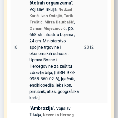
štetnih organizama"
,
Vojislav Trkulja,
Nedžad
,
,
Karić
Ivan Ostojić
Tarik
,
,
Treštić
Mirza Dautbašić
., pp.
Osman Mujezinović
668 str. : ilustr. u bojama ;
24 cm, Ministarstvo
16
spoljne trgovine i
2012
ekonomskih odnosa ;
Uprava Bosne i
Hercegovine za zaštitu
zdravlja bilja, (ISBN: 978-
9958-560-02-6), [rječnik,
enciklopedija, leksikon,
priručnik, atlas, geografska
karta]
"Ambrozija"
, Vojislav
Trkulja,
,
Nevenko Herceg