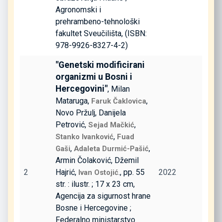
Agronomski i
prehrambeno-tehnološki
fakultet Sveučilišta, (ISBN:
978-9926-8327-4-2)
"Genetski modificirani
organizmi u Bosni i
Hercegovini"
, Milan
Mataruga,
,
Faruk Čaklovica
Novo Pržulj, Danijela
Petrović,
,
Sejad Mačkić
,
Stanko Ivanković
Fuad
,
,
Gaši
Adaleta Durmić-Pašić
Armin Čolaković, Džemil
2
Hajrić,
., pp. 55
2022
Ivan Ostojić
str. : ilustr. ; 17 x 23 cm,
Agencija za sigurnost hrane
Bosne i Hercegovine ;
Federalno ministarstvo