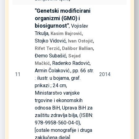
"Genetski modificirani
organizmi (GMO) i
biosigurnost"
, Vojislav
Trkulja,
,
Kasim Bajrović
Stojko Vidović,
,
Ivan Ostojić
,
,
Rifet Terzić
Dalibor Ballian
Đemo Subašić,
Sejad
, Radenko Radović,
Mačkić
Armin Čolaković., pp. 66 str.
11
2014
: ilustr. u bojama, graf.
prikazi ; 24 cm,
Ministarstvo vanjske
trgovine i ekonomskih
odnosa BiH, Uprava BiH za
zaštitu zdravlja bilja, (ISBN:
978-9958-560-04-0),
[ostale monografije i druga
zaključena djela]