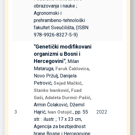
obrazovanja i nauke ;
Agronomski i
prehrambeno-tehnološki
fakultet Sveučilišta, (ISBN:
978-9926-8327-5-9)
"Genetički modifikovani
organizmi u Bosni i
Hercegovini"
, Milan
Mataruga,
,
Faruk Čaklovica
Novo Pržulj, Danijela
Petrović,
,
Sejad Mačkić
,
Stanko Ivanković
Fuad
,
,
Gaši
Adaleta Durmić-Pašić
Armin Čolaković, Džemil
3
Hajrić,
., pp. 55
2022
Ivan Ostojić
str. : ilustr. ; 17 x 23 cm,
Agencija za bezbjednost
hrane Bosne i Hercegovine