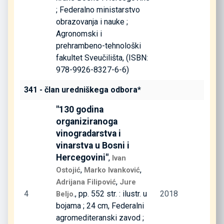
; Federalno ministarstvo
obrazovanja i nauke ;
Agronomski i
prehrambeno-tehnološki
fakultet Sveučilišta, (ISBN:
978-9926-8327-6-6)
341 - član uredniškega odbora*
"130 godina
organiziranoga
vinogradarstva i
vinarstva u Bosni i
Hercegovini"
,
Ivan
,
,
Ostojić
Marko Ivanković
,
Adrijana Filipović
Jure
4
., pp. 552 str. : ilustr. u
2018
Beljo
bojama ; 24 cm, Federalni
agromediteranski zavod ;