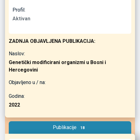
Profil:
Aktivan
ZADNJA OBJAVLJENA PUBLIKACIJA:
Naslov:
Genetički modificirani organizmi u Bosni i
Hercegovini
Objavljeno u / na:
Godina:
2022
Publikacije
18