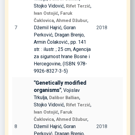
Stojko Vidović,
,
Rifet Terzić
,
Ivan Ostojić
Faruk
,
,
Čaklovica
Ahmed Džubur
7
Džemil Hajrić, Goran
2018
Perković, Dragan Brenjo,
Armin Čolaković., pp. 141
str. : ilustr. ; 25 cm, Agencija
za sigurnost hrane Bosne i
Hercegovine, (ISBN: 978-
9926-8327-3-5)
"Genetically modified
organisms"
, Vojislav
Trkulja,
,
Dalibor Ballian
Stojko Vidović,
,
Rifet Terzić
,
Ivan Ostojić
Faruk
,
,
Čaklovica
Ahmed Džubur
8
Džemil Hajrić, Goran
2018
Perković, Dragan Brenjo,