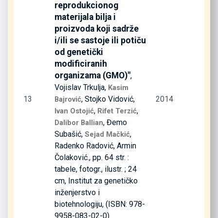
reprodukcionog
materijala bilja i
proizvoda koji sadrže
i/ili se sastoje ili potiču
od genetički
modificiranih
organizama (GMO)"
,
Vojislav Trkulja,
Kasim
13
, Stojko Vidović,
2014
Bajrović
,
,
Ivan Ostojić
Rifet Terzić
, Đemo
Dalibor Ballian
Subašić,
,
Sejad Mačkić
Radenko Radović, Armin
Čolaković., pp. 64 str. :
tabele, fotogr., ilustr. ; 24
cm, Institut za genetičko
inženjerstvo i
biotehnologiju, (ISBN: 978-
9958-083-02-0)