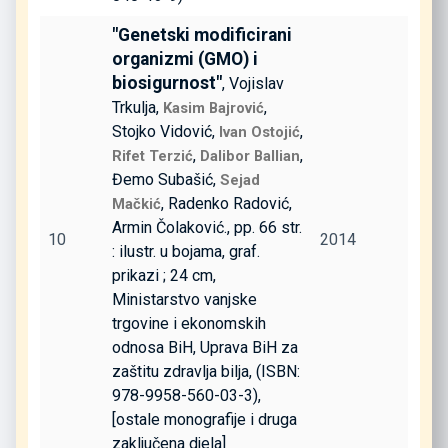
"Genetski modificirani
organizmi (GMO) i
biosigurnost"
, Vojislav
Trkulja,
,
Kasim Bajrović
Stojko Vidović,
,
Ivan Ostojić
,
,
Rifet Terzić
Dalibor Ballian
Đemo Subašić,
Sejad
, Radenko Radović,
Mačkić
Armin Čolaković., pp. 66 str.
10
2014
: ilustr. u bojama, graf.
prikazi ; 24 cm,
Ministarstvo vanjske
trgovine i ekonomskih
odnosa BiH, Uprava BiH za
zaštitu zdravlja bilja, (ISBN:
978-9958-560-03-3),
[ostale monografije i druga
zaključena djela]