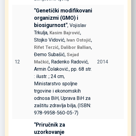
"Genetički modifikovani
organizmi (GMO) i
biosigurnost"
, Vojislav
Trkulja,
,
Kasim Bajrović
Stojko Vidović,
,
Ivan Ostojić
,
,
Rifet Terzić
Dalibor Ballian
Đemo Subašić,
Sejad
12
, Radenko Radović,
2014
Mačkić
Armin Čolaković., pp. 68 str.
: ilustr. ; 24 cm,
Ministarstvo spoljne
trgovine i ekonomskih
odnosa BiH, Uprava BiH za
zaštitu zdravlja bilja, (ISBN:
978-9958-560-05-7)
"Priručnik za
uzorkovanje