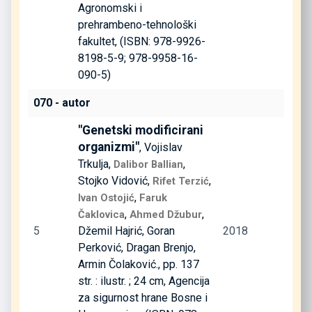
Agronomski i
prehrambeno-tehnološki
fakultet, (ISBN: 978-9926-
8198-5-9; 978-9958-16-
090-5)
070 - autor
"Genetski modificirani
organizmi"
, Vojislav
Trkulja,
,
Dalibor Ballian
Stojko Vidović,
,
Rifet Terzić
,
Ivan Ostojić
Faruk
,
,
Čaklovica
Ahmed Džubur
5
Džemil Hajrić, Goran
2018
Perković, Dragan Brenjo,
Armin Čolaković., pp. 137
str. : ilustr. ; 24 cm, Agencija
za sigurnost hrane Bosne i