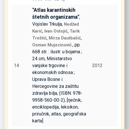
"Atlas karantinskih
štetnih organizama"
,
Vojislav Trkulja,
Nedžad
,
,
Karić
Ivan Ostojić
Tarik
,
,
Treštić
Mirza Dautbašić
., pp.
Osman Mujezinović
668 str. : ilustr. u bojama ;
24 cm, Ministarstvo
14
vanjske trgovine i
2012
ekonomskih odnosa ;
Uprava Bosne i
Hercegovine za zaštitu
zdravlja bilja, (ISBN: 978-
9958-560-00-2), [rječnik,
enciklopedija, leksikon,
priručnik, atlas, geografska
karta]