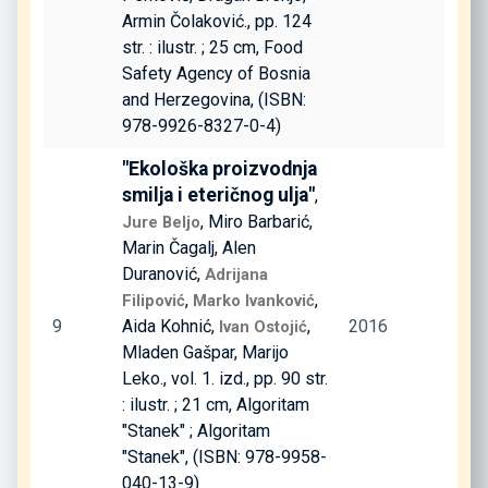
Armin Čolaković., pp. 124
str. : ilustr. ; 25 cm, Food
Safety Agency of Bosnia
and Herzegovina, (ISBN:
978-9926-8327-0-4)
"Ekološka proizvodnja
smilja i eteričnog ulja"
,
, Miro Barbarić,
Jure Beljo
Marin Čagalj, Alen
Duranović,
Adrijana
,
,
Filipović
Marko Ivanković
9
Aida Kohnić,
,
2016
Ivan Ostojić
Mladen Gašpar, Marijo
Leko., vol. 1. izd., pp. 90 str.
: ilustr. ; 21 cm, Algoritam
"Stanek" ; Algoritam
"Stanek", (ISBN: 978-9958-
040-13-9)