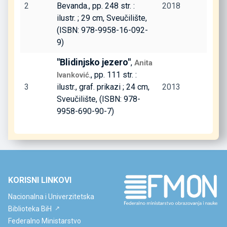
2
Bevanda., pp. 248 str. :
2018
ilustr. ; 29 cm, Sveučilište,
(ISBN: 978-9958-16-092-
9)
"Blidinjsko jezero"
,
Anita
., pp. 111 str. :
Ivanković
3
ilustr., graf. prikazi ; 24 cm,
2013
Sveučilište, (ISBN: 978-
9958-690-90-7)
KORISNI LINKOVI
Nacionalna i Univerzitetska
Biblioteka BiH
Federalno Ministarstvo