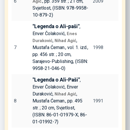
6
., pp. 359 str. ; 21 cm,
2009
Agić
Svjetlost, (ISBN: 978-9958-
10-879-2)
"Legenda o Ali-paši"
,
Enver Čolaković,
Enes
,
,
Duraković
Nihad Agić
7
Mustafa Ćeman., vol. 1. izd.,
1998
pp. 456 str. ; 20 cm,
Sarajevo-Publishing, (ISBN:
9958-21-046-0)
"Legenda o Ali-Paši"
,
Enver Čolaković, Enver
Duraković,
,
Nihad Agić
8
Mustafa Ćeman., pp. 495
1991
str. ; 20 cm, Svjetlost,
(ISBN: 86-01-01979-X; 86-
01-01992-7)