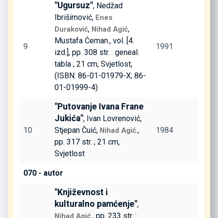
"Ugursuz"
, Nedžad
Ibrišimović,
Enes
,
,
Duraković
Nihad Agić
Mustafa Ćeman., vol. [4.
9
1991
izd.], pp. 308 str. : geneal.
tabla ; 21 cm, Svjetlost,
(ISBN: 86-01-01979-X; 86-
01-01999-4)
"Putovanje Ivana Frane
Jukića"
, Ivan Lovrenović,
10
Stjepan Čuić,
.,
1984
Nihad Agić
pp. 317 str. ; 21 cm,
Svjetlost
070 - autor
"Književnost i
kulturalno pamćenje"
,
., pp. 233 str. :
Nihad Agić