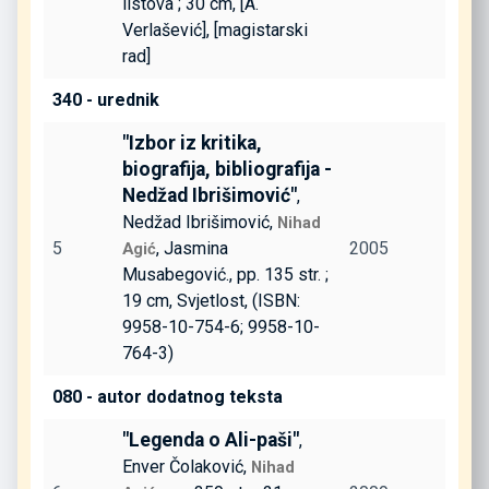
listova ; 30 cm, [A.
Verlašević], [magistarski
rad]
340 - urednik
"Izbor iz kritika,
biografija, bibliografija -
Nedžad Ibrišimović"
,
Nedžad Ibrišimović,
Nihad
5
, Jasmina
2005
Agić
Musabegović., pp. 135 str. ;
19 cm, Svjetlost, (ISBN:
9958-10-754-6; 9958-10-
764-3)
080 - autor dodatnog teksta
"Legenda o Ali-paši"
,
Enver Čolaković,
Nihad