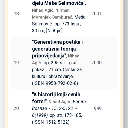
djelu Meše Selimovića"
,
,
Nihad Agić
Nirman
18
2001
, Meša
Moranjak-Bamburać
Selimović., pp. 773 lista ;
30 cm, [N. Agić]
"Generativna poetika i
generativna teorija
pripovijedanja"
,
Nihad
19
., pp. 295 str. : graf.
2000
Agić
prikazi ; 21 cm, Centar za
kulturu i obrazovanje,
(ISBN: 9958-792-02-8)
"K historiji književnih
formi"
,
.,
Forum
Nihad Agić
20
Bosnae. - 1512-5122. -
1999
6(1999)
, pp. str. 175-185,
(ISSN: 1512-5122)