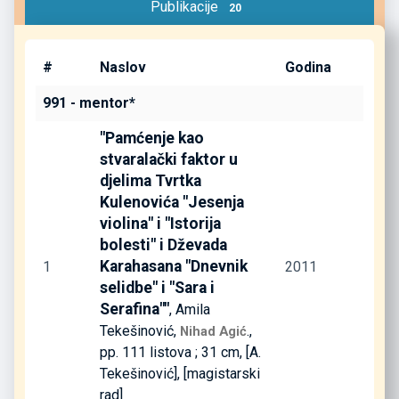
Publikacije
20
#
Naslov
Godina
991 - mentor*
"Pamćenje kao
stvaralački faktor u
djelima Tvrtka
Kulenovića "Jesenja
violina" i "Istorija
bolesti" i Dževada
Karahasana "Dnevnik
1
2011
selidbe" i "Sara i
Serafina""
, Amila
Tekešinović,
.,
Nihad Agić
pp. 111 listova ; 31 cm, [A.
Tekešinović], [magistarski
rad]