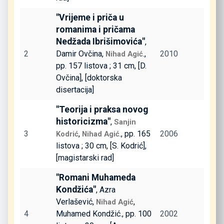
"Vrijeme i priča u
romanima i pričama
Nedžada Ibrišimovića"
,
2
Damir Ovčina,
.,
2010
Nihad Agić
pp. 157 listova ; 31 cm, [D.
Ovčina], [doktorska
disertacija]
"Teorija i praksa novog
historicizma"
,
Sanjin
3
,
., pp. 165
2006
Kodrić
Nihad Agić
listova ; 30 cm, [S. Kodrić],
[magistarski rad]
"Romani Muhameda
Kondžića"
, Azra
Verlašević,
,
Nihad Agić
4
Muhamed Kondžić., pp. 100
2002