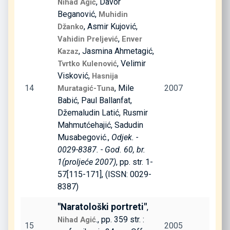
, Davor
Nihad Agić
Beganović,
Muhidin
, Asmir Kujović,
Džanko
,
Vahidin Preljević
Enver
, Jasmina Ahmetagić,
Kazaz
, Velimir
Tvrtko Kulenović
Visković,
Hasnija
14
, Mile
2007
Muratagić-Tuna
Babić, Paul Ballanfat,
Džemaludin Latić, Rusmir
Mahmutćehajić, Sadudin
Musabegović.,
Odjek. -
0029-8387. - God. 60, br.
1(proljeće 2007)
, pp. str. 1-
57[115-171], (ISSN: 0029-
8387)
"Naratološki portreti"
,
., pp. 359 str. :
Nihad Agić
15
2005