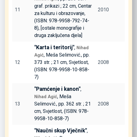
graf. prikazi ; 22 cm, Centar
11
2010
za kulturu i obrazovanje,
(ISBN: 978-9958-792-74-
8), [ostale monografije i
druga zaključena djela]
"Karta i teritorij"
,
Nihad
, Meša Selimović., pp.
Agić
12
373 str. ; 21 cm, Svjetlost,
2008
(ISBN: 978-9958-10-858-
7)
"Pamćenje i kanon"
,
, Meša
Nihad Agić
13
Selimović., pp. 362 str. ; 21
2008
cm, Svjetlost, (ISBN: 978-
9958-10-858-7)
"Naučni skup Vječnik"
,