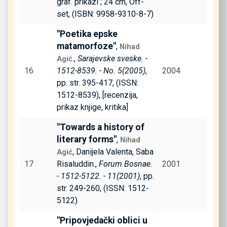
graf. prikazi ; 24 cm, Off-
set, (ISBN: 9958-9310-8-7)
"Poetika epske
matamorfoze"
,
Nihad
.,
Sarajevske sveske. -
Agić
16
1512-8539. - No. 5(2005)
,
2004
pp. str. 395-417, (ISSN:
1512-8539), [recenzija,
prikaz knjige, kritika]
"Towards a history of
literary forms"
,
Nihad
, Danijela Valenta, Saba
Agić
17
Risaluddin.,
Forum Bosnae.
2001
- 1512-5122. - 11(2001)
, pp.
str. 249-260, (ISSN: 1512-
5122)
"Pripovjedački oblici u