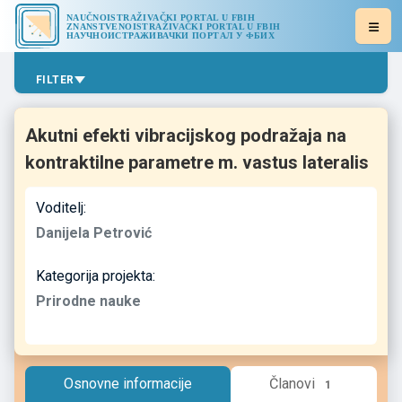
NAUČNOISTRAŽIVAČKI PORTAL U FBIH
ZNANSTVENOISTRAŽIVAČKI PORTAL U FBIH
НАУЧНОИСТРАЖИВАЧКИ ПОРТАЛ У ФБИХ
FILTER
Akutni efekti vibracijskog podražaja na
kontraktilne parametre m. vastus lateralis
Voditelj:
Danijela Petrović
Kategorija projekta:
Prirodne nauke
Osnovne informacije
Članovi
1