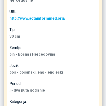
Hercegovine
URL:
http://www.actainformmed.org/
Tip:
30 cm
Zemlja:
bih - Bosna i Hercegovina
Jezik:
bos - bosanski, eng - engleski
Period:
j - dva puta godišnje
Kategorija: