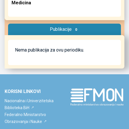
Medicina
Publikacije
0
Nema publikacija za ovu periodiku.
KORISNI LINKOVI
Nacionalna i Univerzitetska
Biblioteka BiH
Federalno Ministarstvo
Obrazovanja i Nauke