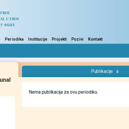
 FBIH
AL U FBIH
 У ФБИХ
e
Periodika
Institucije
Projekti
Pozivi
Kontakt
Publikacije
0
ounal
Nema publikacija za ovu periodiku.