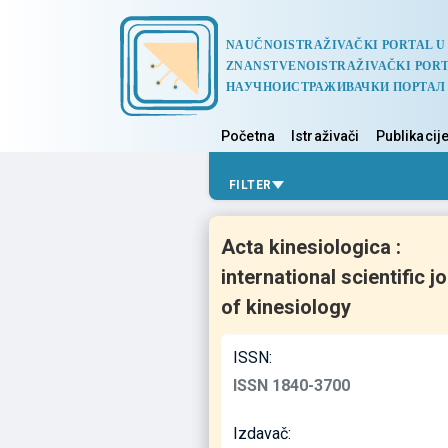
NAUČNOISTRAŽIVAČKI PORTAL U
ZNANSTVENOISTRAŽIVAČKI PORT
НАУЧНОИСТРАЖИВАЧКИ ПОРТАЛ
Početna
Istraživači
Publikacij
FILTER
Acta kinesiologica :
international scientific j
of kinesiology
ISSN:
ISSN 1840-3700
Izdavač: