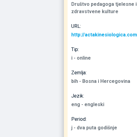
Društvo pedagoga tjelesne i
zdravstvene kulture
URL:
http://actakinesiologica.com
Tip:
i - online
Zemlja:
bih - Bosna i Hercegovina
Jezik:
eng - engleski
Period:
j - dva puta godišnje