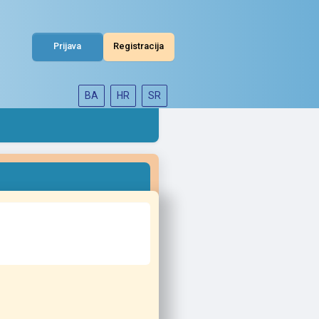
Prijava
Registracija
BA
HR
SR