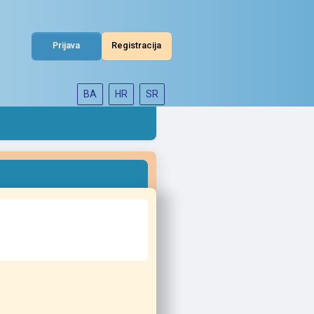
Prijava
Registracija
BA
HR
SR