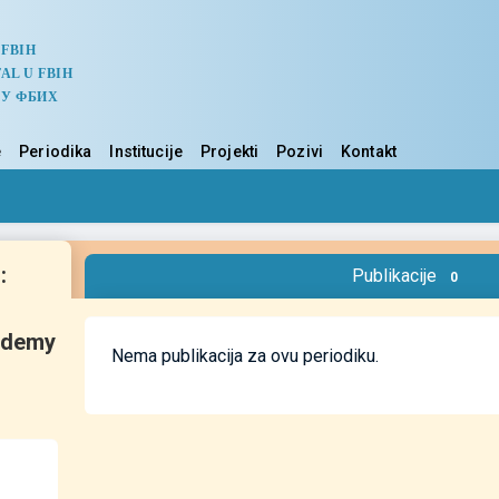
 FBIH
AL U FBIH
 У ФБИХ
e
Periodika
Institucije
Projekti
Pozivi
Kontakt
:
Publikacije
0
ademy
Nema publikacija za ovu periodiku.