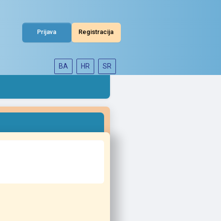
Prijava
Registracija
BA
HR
SR