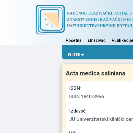
NAUČNOISTRAŽIVAČKI PORTAL U
ZNANSTVENOISTRAŽIVAČKI PORT
НАУЧНОИСТРАЖИВАЧКИ ПОРТАЛ
Početna
Istraživači
Publikacij
FILTER
Acta medica saliniana
ISSN:
ISSN 1840-3956
Izdavač:
JU Univerzitetski klinički ce