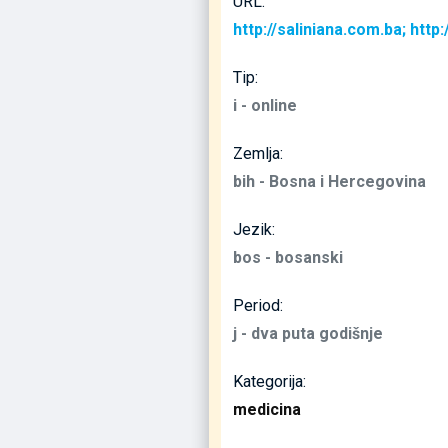
URL:
Tip:
i - online
Zemlja:
bih - Bosna i Hercegovina
Jezik:
bos - bosanski
Period:
j - dva puta godišnje
Kategorija:
medicina