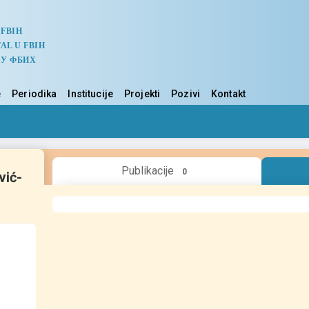
 FBIH
AL U FBIH
 У ФБИХ
e
Periodika
Institucije
Projekti
Pozivi
Kontakt
Publikacije
0
vić-