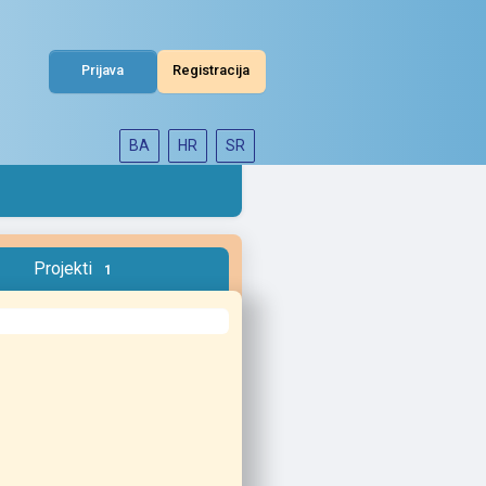
Prijava
Registracija
BA
HR
SR
Projekti
1